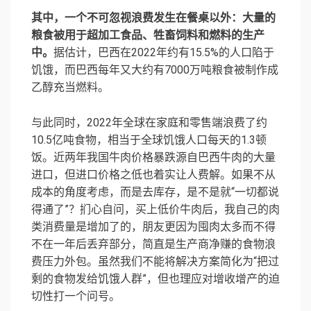
其中，一个不可忽视浪费发生在餐桌以外：大量的
粮食被用于超加工食品、牲畜饲料和燃料的生产
中。
据估计，巴西在2022年约有15.5%的人口陷于
饥饿，而巴西每年又大约有7000万吨粮食被制作成
乙醇充当燃料。
与此同时，2022年全球在家庭和零售端浪费了约
10.5亿吨⻝物，相当于全球饥饿人口每天的1.3顿
饭。近两年我国牛肉价格暴跌源自巴西牛肉的大量
进口，但进口价格之低也着实让人费解。如果不从
成本的角度考虑，而是去库存，是不是就“一切都说
得通了”？扪心自问，买上低价牛肉后，我自己的肉
类消费量是增加了的，朋友更因为囤肉太多而不得
不在一年后丢弃部分，简直是生产商净赚的食物浪
费压力外包。虽然我们不能将解决方案简化为“把过
剩的食物发给饥饿人群”，但也理应对增收增产的迫
切性打一个问号。