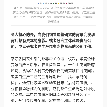
◉左侧三种饲料都是昆虫粉，其中气候变化影响值最小的是用厨
房垃圾喂养的FW昆虫粉，但仍是豆粕的5.7倍。图源：《英国昆虫
蛋白生产工艺的生命周期评估：猪和家禽饲料》插图，由AI翻译
整理生成
令人担心的是，当我们细看这些研究的背景会发现
背后都有资本的身影。或者研究主体就是食品公
司，或者研究者在生产昆虫宠物食品的公司工作。
幸好各国农业部门也非常关心这一议题，毕竟全球
变暖的严重后果，农业首当其冲。一个由英国政府
环境、食物和乡村事务部委托的研究项目《英国昆
虫蛋白生产工艺的生命周期评估：猪和家禽饲
料》，通过比较黑水虻幼虫粉末（后称昆虫粉）、
豆粕和鱼粉作为饲料时，它们整个生命周期对环境
的影响。其中昆虫粉根据其喂养材料细分为了三
类，分别是传统饲料、家禽粪便和厨余垃圾。