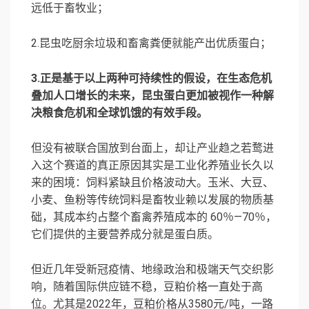
远低于畜牧业；
2.昆虫吃厨余垃圾和畜禽粪便就能产出优质蛋白；
3.正是基于以上两种可持续性的假设，在生态危机
叠加人口增长的未来，昆虫蛋白更加被视作一种解
决粮食危机和全球饥饿的有效手段。
但没有被联合国放到台面上，却让产业趋之若鹜进
入这个赛道的真正原因其实是工业化养殖业长久以
来的困境：饲料紧缺且价格波动大。玉米、大豆、
小麦、鱼粉等传统饲料是畜牧业赖以发展的物质基
础，其成本约占整个畜禽养殖成本的 60％—70％，
它们提供的主要营养成分就是蛋白质。
但近几年受新冠疫情、地缘政治和极端天气交织影
响，随着国际供应链不稳，豆粕价格一直处于高
位。尤其是2022年，豆粕价格从3580元/吨，一路