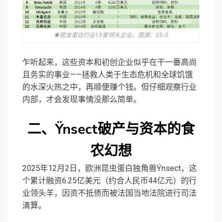
◉昆虫蛋白行业13家领头企业。图源：35斗
乍听起来，这些资本和初创企业似乎在干一番高尚
且务实的事业——拯救人类于生态危机和全球饥饿
的水深火热之中，再顺便赚个钱。但仔细观察行业
内部，才会发现事情没那么简单。
二、
Ÿnsect破产
与资本的食
农幻想
2025年12月2日，欧洲昆虫蛋白独角兽Ÿnsect，这
个累计融资6.25亿美元（约合人民币44亿元）的行
业领头羊，因资不抵债而被法国当地法院进行司法
清算。