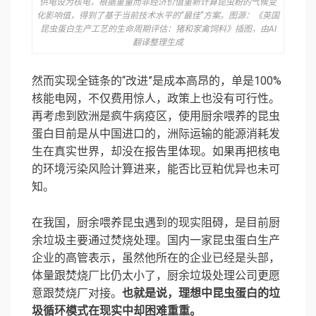
供电设为核电，根据重量而非经济价值重新计算昆虫粉的气候变
化影响值，得到了基于当前技术水平的“最佳”方案。图源：《英国
昆虫蛋白生产工艺的生命周期评估：猪和家禽饲料》插图，由AI
翻译整理生成
然而实现全链条的“改进”是成本高昂的，单是100%
核能电网，不仅费用惊人，政策上也没有可行性。
再考虑到欧洲是疯牛病疫区，使用厨余喂养的昆虫
蛋白目前是从中国进口的，洲际运输的能源消耗发
生在真实世界，却没在报告里体现。如果再把核电
的环境污染风险计算进来，能否比豆粕优异也未可
知。
在我国，厨余喂养昆虫遇到的现实阻碍，是目前厨
余垃圾主要通过焚烧处理。国内一家昆虫蛋白生产
企业的高管表示，虽然他所在的企业已经是头部，
体量跟焚烧厂比仍太小了，厨余垃圾处理公司更愿
意跟焚烧厂对接。
也就是说，理想中昆虫蛋白的垃
圾循环模式在现实中却困难重重。