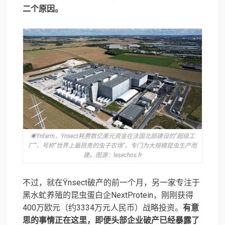
二个原因。
◉Ÿnfarm，Ÿnsect耗费数亿美元资金在法国北部建设的“超级工
厂”，号称“世界上最昂贵的虫子农场”，专门为大规模昆虫生产而
建。图源：lesechos.fr
不过，就在Ÿnsect破产的前一个月，另一家专注于
黑水虻养殖的昆虫蛋白企NextProtein，刚刚获得
400万欧元（约3334万元人民币）战略投资。
有意
思的事情正在这里，即便头部企业破产已经暴露了