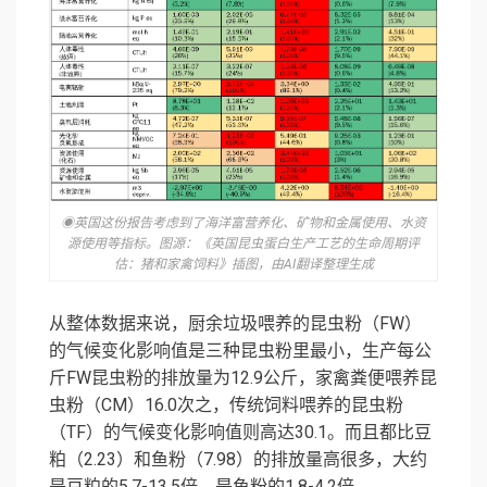
◉英国这份报告考虑到了海洋富营养化、矿物和金属使用、水资
源使用等指标。图源：《英国昆虫蛋白生产工艺的生命周期评
估：猪和家禽饲料》插图，由AI翻译整理生成
从整体数据来说，厨余垃圾喂养的昆虫粉（FW）
的气候变化影响值是三种昆虫粉里最小，生产每公
斤FW昆虫粉的排放量为12.9公斤，家禽粪便喂养昆
虫粉（CM）16.0次之，传统饲料喂养的昆虫粉
（TF）的气候变化影响值则高达30.1。而且都比豆
粕（2.23）和鱼粉（7.98）的排放量高很多，大约
是豆粕的5.7-13.5倍，是鱼粉的1.8-4.2倍。