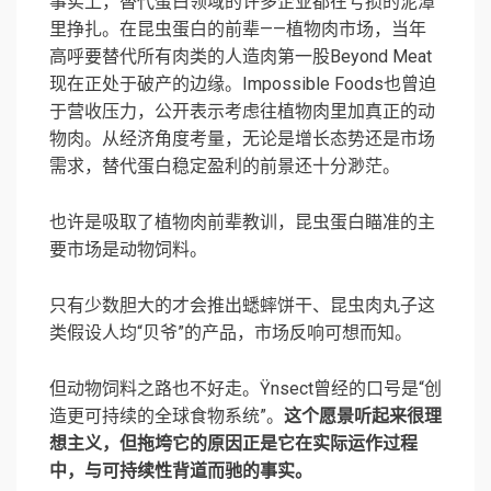
事实上，替代蛋白领域的许多企业都在亏损的泥潭
里挣扎。在昆虫蛋白的前辈——植物肉市场，当年
高呼要替代所有肉类的人造肉第一股Beyond Meat
现在正处于破产的边缘。Impossible Foods也曾迫
于营收压力，公开表示考虑往植物肉里加真正的动
物肉。从经济角度考量，无论是增长态势还是市场
需求，替代蛋白稳定盈利的前景还十分渺茫。
也许是吸取了植物肉前辈教训，昆虫蛋白瞄准的主
要市场是动物饲料。
只有少数胆大的才会推出蟋蟀饼干、昆虫肉丸子这
类假设人均“贝爷”的产品，市场反响可想而知。
但动物饲料之路也不好走。Ÿnsect曾经的口号是“创
造更可持续的全球食物系统”。
这个愿景听起来很理
想主义，但拖垮它的原因正是它在实际运作过程
中，与可持续性背道而驰的事实。