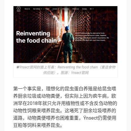
◉Ÿnsect官网封面上写着：Reinventing the food chain（重造食物
供应链）。图源：Ÿnsect官网
第一个事实是，理想化的昆虫蛋白养殖是给昆虫喂
养厨余垃圾或动物粪便，但实际上因为疯牛病，欧
洲早在2018年就只允许用植物性或不含反刍动物的
动物性饲粮来喂养昆虫。这堵死了厨余垃圾喂养的
道路，动物粪便喂养也困难重重，Ÿnsect仍需使用
豆粕等饲料来喂养昆虫。