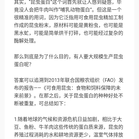
其实，“昆虫蛋白”这个词首先就让人感到疑惑，毕
竟没人会把牛肉叫作“哺乳动物蛋白”。但这是一个
很精准的用词，因为它泛指用可食用昆虫精加工制
作成的昆虫粉末，原材料可能是黄粉虫，也可能是
黑水虻
，可能是简单烘干打碎，也可能经过复杂的
酶解处理。
那么到底是为了什么目的，有人要大规模生产昆虫
蛋白呢？
答案可以追溯到2013年联合国粮农组织（FAO）发
布的报告——《可食用昆虫：食物和饲料保障的未
来前景》。在那之后，关于昆虫蛋白的种种好处不
断被重复，可总结如下：
1.随着地球的气候和资源危机日益加剧，相比于大
豆、鱼粉、牛羊肉这些传统的蛋白质来源，昆虫的
养殖过程消耗的水和耕地资源更少，温室气体排放