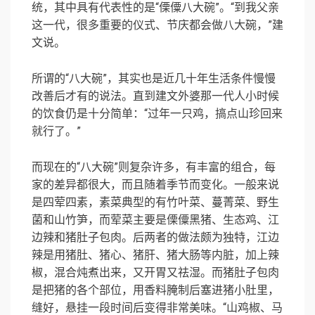
统，其中具有代表性的是“傈僳八大碗”。“到我父亲
这一代，很多重要的仪式、节庆都会做八大碗，”建
文说。
所谓的“八大碗”，其实也是近几十年生活条件慢慢
改善后才有的说法。直到建文外婆那一代人小时候
的饮食仍是十分简单：“过年一只鸡，搞点山珍回来
就行了。”
而现在的“八大碗”则复杂许多，有丰富的组合，每
家的差异都很大，而且随着季节而变化。一般来说
是四荤四素，素菜典型的有竹叶菜、蔓菁菜、野生
菌和山竹笋，而荤菜主要是傈僳黑猪、生态鸡、江
边辣和猪肚子包肉。后两者的做法颇为独特，江边
辣是用猪肚、猪心、猪肝、猪大肠等内脏，加上辣
椒，混合炖煮出来，又开胃又祛湿。而猪肚子包肉
是把猪的各个部位，用香料腌制后塞进猪小肚里，
缝好，悬挂一段时间后变得非常美味。“山鸡椒、马