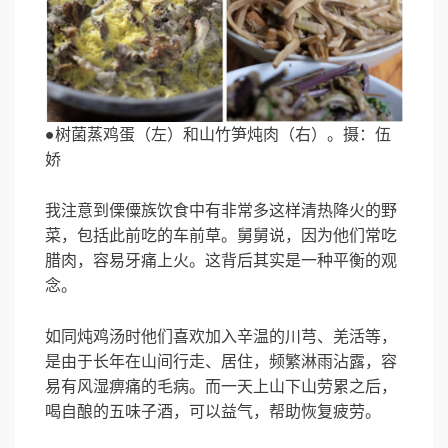
●树菌蒸鸡蛋（左）和山竹笋炖肉（右）。摄：伍
娇
我注意到傈僳族饮食中有非常多这样清热降火的野
菜，包括此前吃的车前草。舅舅说，因为他们常吃
腊肉，容易牙痛上火。这背后其实是一种平衡的观
念。
如同炖鸡汤时他们喜欢加入辛温的川芎、羌活等，
是由于长年在山间行走、居住，频繁淋雨沾露，容
易有风湿痹痛的毛病。而一天上山下山劳累之后，
喝自酿的五味子酒，可以益气，帮助恢复疲劳。