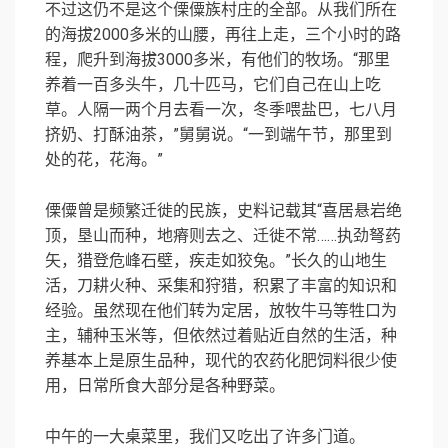
不过这仍不是这个傈僳族村庄的全部。从我们所在
的海拔2000多米的山腰，再往上走，三个小时的路
程，爬升到海拔3000多米，有他们的牧场。“那里
养着一百多头牛，几十匹马，它们自己在山上吃
草。人隔一两个月去看一次，冬季喂盐巴，七八月
挤奶、打酥油茶，”舅舅说。“一到端午节，那里到
处的花，花海。”
傈僳曾是频繁迁徙的民族，史料记载其“喜居悬岩绝
顶，垦山而种，地瘠则去之、迁徙不常……执劲弩药
矢，猎登危峰石壁，疾走如狡兔。”长久的山地生
活，刀耕火种、采集和狩猎，积累了丰富的知识和
经验。虽然现在他们转为定居，放牧牛马等牲口为
主，辅种玉米等，但依然过着贴近自然的生活，种
养基本上是原生品种，现代的农药化肥饲料很少使
用，日常所食大部分是各种野菜。
中午的一大桌菜里，我们又吃出了许多门道。