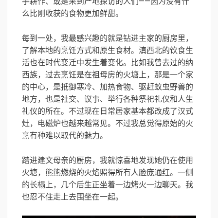
手耕作、或是来到产地探访的人们——因为没有什
么比刚收获的食物更加鲜甜。
每到一处，我最感兴趣的就是钻进主家的厨房里，
了解本地的烹饪方式和原生食材。滇西北的饮食生
活也在时代变迁中发生着变化。比如我曾去过的纳
西族，过去烹饪是在祖母房的火塘上，那是一个家
的中心，是抵御寒冷、加热食物、驱赶蚊虫野兽的
地方，也是社交、议事、举行各种祭祀礼仪和人生
礼仪的所在。不过现在日常居家基本都改成了汉式
灶，电磁炉也越来越常见。不过我总觉得原始的火
烹有种难以取代的魅力。
踏进建文母亲的厨房，我就惊喜地发现她仍在使用
火塘，熊熊燃烧的火焰照得所有人脸庞通红。一侧
的长榻上，几个后生正坐着一边烤火一边聊天。我
也忍不住走上去围坐在一起。