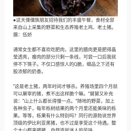
●这天傈僳族朋友招待我们的丰盛午餐，食材全部
来自山上采集的野菜和生态养殖老土鸡、老土猪。
摄：伍娇
通常女生都不喜欢吃肥肉，这里的腊肉更是肥得晶
莹透亮，瘦肉的部分只剩一条线，可尝一口后我就
停不下筷子。不仅口感惊人的Q脆，细品之下还有
股浓郁的奶香。
“这是老土猪，两年时间才够杀。养殖场里四个月就
可以屠宰的猪，煮不出这样脆个嘛。”舅舅又补充
说：“山上什么都长得慢一点。”随地的野菜，加上
各种虫子，每年栎树结果的两个月里还能美味的栎
果。等等，栎果有什么特别吗？同行的源勃说世界
顶级的伊比利亚黑猪，也不过是享受这个待遇。整
个大山都来喂猪，自然造就迷人的风味。