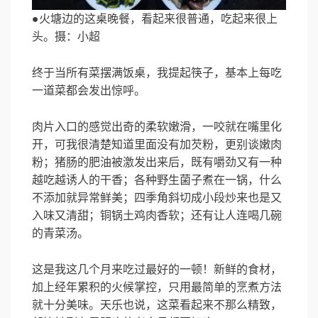
●火塘边的这桌晚餐，看起来很普通，吃起来很上
头。摄：小超
终于当所有菜摆满饭桌，我提起筷子，基本上每吃
一道菜都会发出惊呼。
肉片入口的感觉出奇的柔软嫩滑，一咬就在嘴里化
开，可我很清楚知道里面没有加芡粉，更别谈嫩肉
粉；猪肠的肥油被激发出来后，既有嚼劲又有一种
越吃越诱人的干香；各种野生菌子煮在一锅，什么
不添加就异常鲜美；四季角斜切成小段炒来也是又
入味又清甜；铜锅土鸡肉香软；还有让人连喝几碗
的青菜汤。
这是我这几个月来吃过最好的一顿！新鲜的食材，
加上经年累积的火候掌控，只用最简单的烹煮方法
就十分美味。天乐也说，这菜看起来不那么精致，