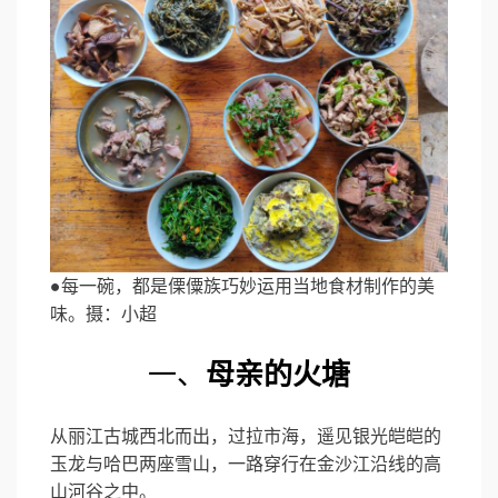
●每一碗，都是傈僳族巧妙运用当地食材制作的美
味。摄：小超
一、
母亲的火塘
从丽江古城西北而出，过拉市海，遥见银光皑皑的
玉龙与哈巴两座雪山，一路穿行在金沙江沿线的高
山河谷之中。