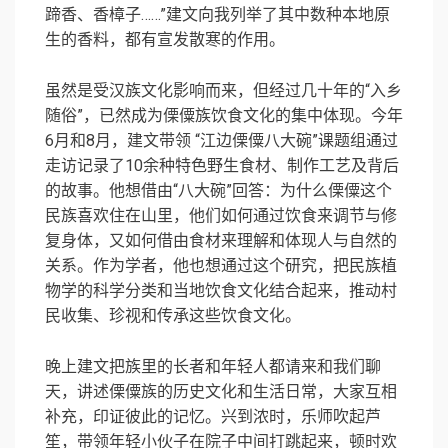
蹄香、香樟子……”建文向我列举了其中数种本地原
生的香料，都有宣发散寒的作用。
虽然是受汉族文化影响而来，但经过几十年的“入乡
随俗”，已然成为傈僳族饮食文化的集中体现。今年
6月和8月，建文带领 “江边傈僳八大碗”课题组通过
走访记录了10余种特色野生食材、制作工艺及背后
的故事。他想借由“八大碗”回答：为什么傈僳这个
民族喜欢住在山里，他们如何通过饮食来调节与修
复身体，又如何借由食材来理解和体现人与自然的
关系。作为学者，他也想通过这个研究，把民族植
物学的科学分类和当地饮食文化结合起来，推动村
民收集、珍视和传承这些饮食文化。
晚上建文把族里的长者和年轻人都请来和我们聊
天，讲述傈僳族的历史文化和生活日常，大家互相
补充，印证彼此的记忆。兴到浓时，乐师吹起芦
笙，带领年轻小伙子在院子中间打跳起来，顿时欢