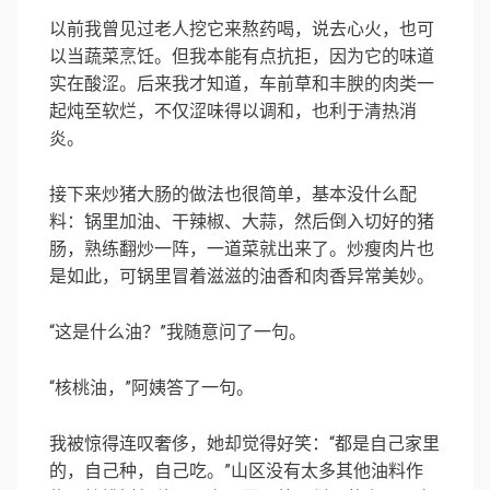
以前我曾见过老人挖它来熬药喝，说去心火，也可
以当蔬菜烹饪。但我本能有点抗拒，因为它的味道
实在酸涩。后来我才知道，车前草和丰腴的肉类一
起炖至软烂，不仅涩味得以调和，也利于清热消
炎。
接下来炒猪大肠的做法也很简单，基本没什么配
料：锅里加油、干辣椒、大蒜，然后倒入切好的猪
肠，熟练翻炒一阵，一道菜就出来了。炒瘦肉片也
是如此，可锅里冒着滋滋的油香和肉香异常美妙。
“这是什么油？”我随意问了一句。
“核桃油，”阿姨答了一句。
我被惊得连叹奢侈，她却觉得好笑：“都是自己家里
的，自己种，自己吃。”山区没有太多其他油料作