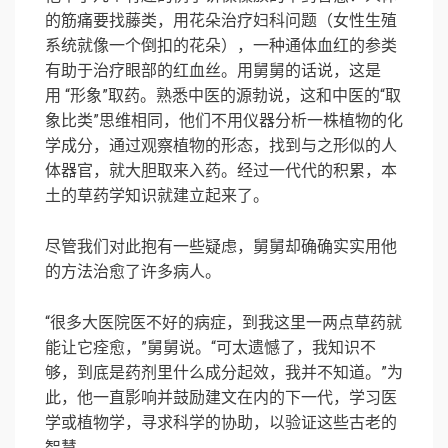
的筋痛要找藤类，用花朵治疗妇科问题（女性生殖
系统就像一个倒扣的花朵），一种通体血红的参类
有助于治疗眼部的红血丝。用舅舅的话说，这是
用 “形象”取药。熟悉中医的源勃说，这和中医的“取
象比类”思维相同，他们不用仪器分析一株植物的化
学成分，通过观察植物的形态，找到与之形似的人
体器官，就大胆取来入药。经过一代代的积累，本
土的草药学知识就建立起来了。
尽管我们对此抱有一些疑虑，舅舅却确确实实用他
的方法治愈了许多病人。
“很多大医院医不好的病症，到我这里一两点草药就
能让它痊愈，”舅舅说。“可太遗憾了，我知识不
够，到底是药剂里什么成分起效，我并不知道。”为
此，他一直影响并鼓励建文在内的下一代，学习医
学或植物学，寻求科学的协助，以验证这些古老的
智慧。