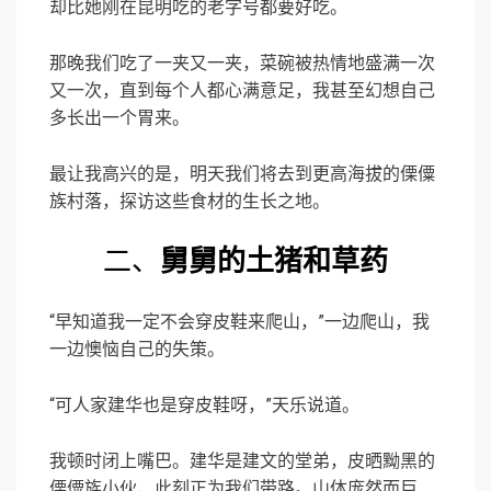
却比她刚在昆明吃的老字号都要好吃。
那晚我们吃了一夹又一夹，菜碗被热情地盛满一次
又一次，直到每个人都心满意足，我甚至幻想自己
多长出一个胃来。
最让我高兴的是，明天我们将去到更高海拔的傈僳
族村落，探访这些食材的生长之地。
二、
舅舅的土猪和草药
“早知道我一定不会穿皮鞋来爬山，”一边爬山，我
一边懊恼自己的失策。
“可人家建华也是穿皮鞋呀，”天乐说道。
我顿时闭上嘴巴。建华是建文的堂弟，皮晒黝黑的
傈僳族小伙，此刻正为我们带路。山体庞然而巨