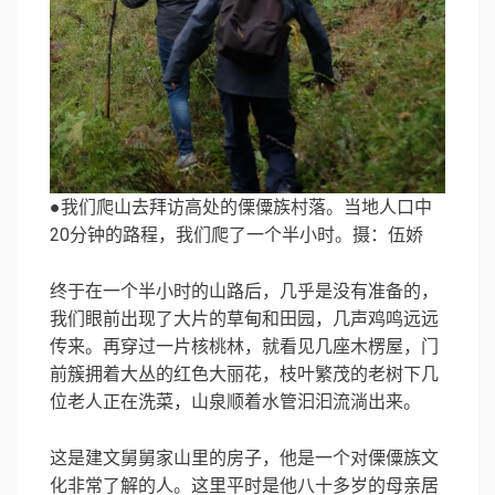
●我们爬山去拜访高处的傈僳族村落。当地人口中
20分钟的路程，我们爬了一个半小时。摄：伍娇
终于在一个半小时的山路后，几乎是没有准备的，
我们眼前出现了大片的草甸和田园，几声鸡鸣远远
传来。再穿过一片核桃林，就看见几座木楞屋，门
前簇拥着大丛的红色大丽花，枝叶繁茂的老树下几
位老人正在洗菜，山泉顺着水管汩汩流淌出来。
这是建文舅舅家山里的房子，他是一个对傈僳族文
化非常了解的人。这里平时是他八十多岁的母亲居