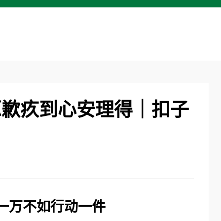
忑歉疚到心安理得｜扣子
一万
不如行动一件