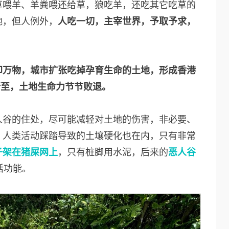
草喂羊、羊粪喂还给草，狼吃羊，还吃其它吃草的
地，但人例外，
人吃一切，主宰世界，予取予求，
印万物，城市扩张吃掉孕育生命的土地，形成香港
所至，土地生命力节节败退。
人谷的住处，尽可能减轻对土地的伤害，非必要、
，人类活动踩踏导致的土壤硬化也在内，只有非常
子架在猪屎网上
，只有桩脚用水泥，后来的
恶人谷
活功能。