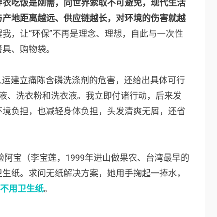
穿衣吃饭是刚需，向世界索取不可避免，现代生活
与产地距离越远、供应链越长，对环境的伤害就越
我，让“环保”不再是理念、理想，自此与一次性
餐具、购物袋。
起人运建立痛陈含磷洗涤剂的危害，还给出具体可行
手液、洗衣粉和洗衣液。我立即付诸行动，后来发
环境负担，也减轻身体负担，头发清爽无屑，还省
验阿宝（李宝莲，1999年进山做果农、台湾最早的
卫生纸。求问无纸解决方案，她用手掬起一捧水，
不用卫生纸
。