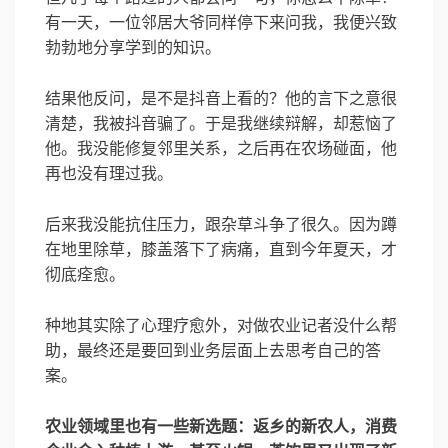
有一天，一位邻居大爷同样停下来问我，我便兴致
勃勃地分享学到的知识。
结果他反问，是不是抖音上看的？他的言下之意很
清楚，我被抖音骗了。于是我继续辩解，却惹恼了
他。我没能修复邻里关系，之后再在农场碰面，他
再也没有理过我。
后来我没能抗住压力，跟杂草斗争了很久。因为蹲
在地里除草，膝盖落下了病痛，直到今年夏天，才
彻底痊愈。
种地其实除了心理疗愈外，对做农业记者没什么帮
助，最终还是要回到业务层面上去思考自己的答
案。
农业领域里也有一些新选题：返乡的新农人，消费