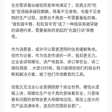
生存需求看似被轻而易举地满足了，但真正的“吃
饭”变得越来越轻飘飘，既看不见食物，也看不见食
物的生产过程，浪费也不再是一件需要羞耻的事。
“谁知盘中餐，粒粒皆辛苦”成了一种极容易被突破
的道德约束，需要被政府发起的“光盘行动”来教
育。
作为消费者，或许可以靠更透明的信息缓解焦虑。
但作为记者，作为信息传递的一环，我却更无力。
企业会讲规模化、讲产地直采、讲订单农业、讲
二
维码溯源
……大部分时候，我只能相信他们的商业判
断和解决方案，做了他们市场教育的工具。
但我又无法全心全意拥抱那个商业世界。哪怕从逻
辑上讲，规模化生产也不真的意味着安全，只意味
着有问题的食物会更大规模地出现。再加上庞大的
农产品流通体系，波及的范围就会更广。