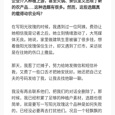
企业介入种植上游，甚至火锅、茶饮里又出现了新
的农产品……这种选题有很多。然而，这些选题真
的载得动农业吗？
在写阳光玫瑰的时候，我遇到过一位阿姨，费劲让
她相信我是记者之后，她立刻情绪激动了，大骂媒
体无良。她说，家里做建筑生意被骗了很多钱，想
着做阳光玫瑰保住生计，却又遇到了烂市，采访就
是在往她的伤口上撒盐。
那天，我惹了烂摊子，努力给她发微信和短信补
救，又费了一些口舌才把她安抚好。她还把自己丈
夫的号码发给了我，让我去找他聊一聊。
我没有再去联系他们，把我们的对话全删除了。那
时候，我已经积累了足够的种植户素材，选题也很
简单，就是要写一写阳光玫瑰这个品种是如何失败
的，已经没必要再去打扰他们。况且一个轻飘飘的