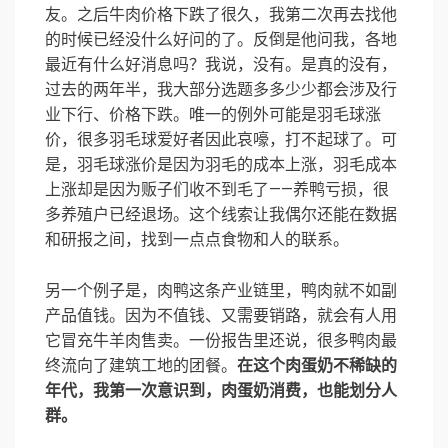
友。之后牛肉价格下跌了很久，我第二次再去找他
的时候已经没什么好问的了。反倒是他问我，各地
最近有什么好消息吗？我说，没有。是真的没有，
过去的两年半，我大部分选题多多少少都会涉及行
业下行、价格下跌。唯一的例外可能是羽毛球涨
价，很多羽毛球爱好者因此哀嚎，打不起球了。可
是，羽毛球涨价是因为羽毛的成本上涨，羽毛成本
上涨却是因为贩子们收不到毛了——养鸭亏损，很
多养殖户已经退场。这个线索让我偶尔还能在数据
和研报之间，找到一点点食物和人的联系。
另一个例子是，肉鸭这条产业链里，鸭肉就不如副
产品值钱。因为不值钱、又需要销路，就会有人用
它冒充牛羊肉售卖。一份报告里还说，很多鸭肉最
终流向了建筑工地的团餐。
在这个肉蛋奶不稀缺的
年代，我第一次意识到，肉蛋奶消费，也能划分人
群。