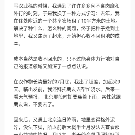
写农业稿的时候，我遇到了许许多多何不食肉糜和
外行的时刻。于是我换了一种方式学习：去年，我
在住处附近的一个共享农场租了10平方米的土地。
解决了种什么、怎么种的问题，终于把种子撒到土
地里，我又焦虑了起来，开始担心收不回租地的成
本。
成本当然是收不回来的，只不过能身体力行地对自
己的报道领域又加深了一点点认识。
在农作物长势最好的7月底，我出了趟差，加起来9
天。临出发前，我还拜托朋友去帮忙浇水。后来一
看天气预报， 北京那段时期要连着下雨，索性就跟
朋友说，不要去了。
回来后，又遇上北京连日降雨，地里变得格外泥
泞，没法下脚，所以前后大概半个月没法去查看那
一小块地的情况。我以为，老天爷会帮我照料好那