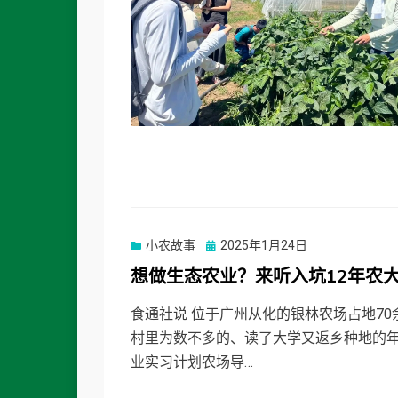
Posted
小农故事
2025年1月24日
on
想做生态农业？来听入坑12年农
食通社说 位于广州从化的银林农场占地70
村里为数不多的、读了大学又返乡种地的年轻
业实习计划农场导…