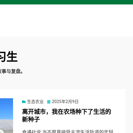
习生
故事与复盘。
Posted
生态农业
2025年2月9日
on
离开城市，我在农场种下了生活的
新种子
食通社说 当不愿意接受主流生活轨道的年轻