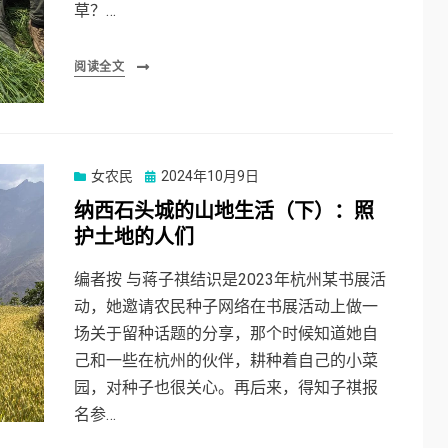
草？…
阅读全文
Posted
女农民
2024年10月9日
on
纳西石头城的山地生活（下）：照
护土地的人们
编者按 与蒋子祺结识是2023年杭州某书展活
动，她邀请农民种子网络在书展活动上做一
场关于留种话题的分享，那个时候知道她自
己和一些在杭州的伙伴，耕种着自己的小菜
园，对种子也很关心。再后来，得知子祺报
名参…