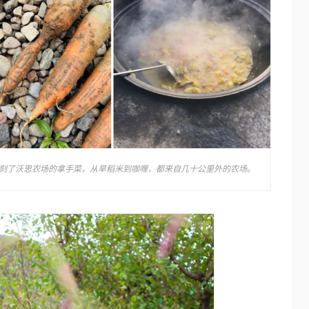
刻了沃思农场的拿手菜，从旱稻米到咖喱，都来自几十公里外的农场。