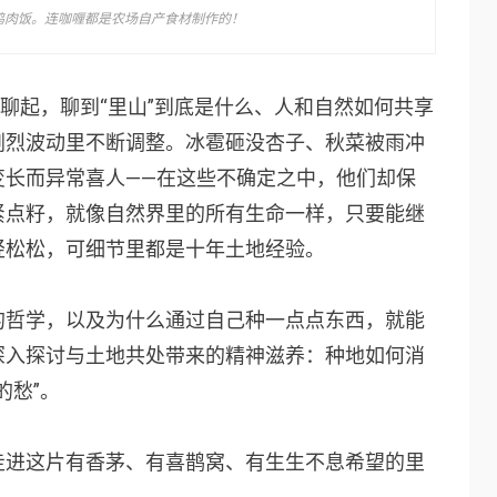
鸡肉饭。连咖喱都是农场自产食材制作的！
”聊起，聊到“里山”到底是什么、人和自然如何共享
剧烈波动里不断调整。冰雹砸没杏子、秋菜被雨冲
变长而异常喜人——在这些不确定之中，他们却保
紧点籽，就像自然界里的所有生命一样，只要能继
轻松松，可细节里都是十年土地经验。
的哲学，以及为什么通过自己种一点点东西，就能
深入探讨与土地共处带来的精神滋养：种地如何消
的愁”。
走进这片有香茅、有喜鹊窝、有生生不息希望的里