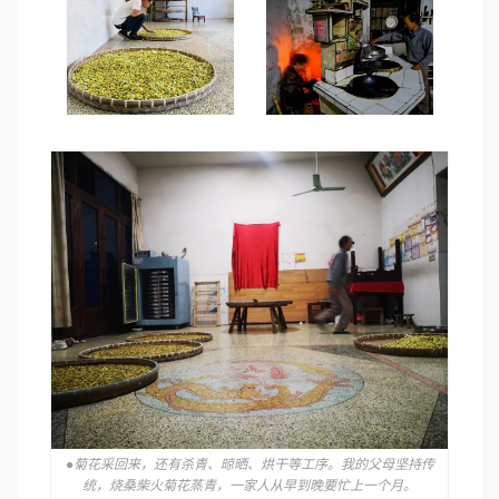
●菊花采回来，还有杀青、晾晒、烘干等工序。我的父母坚持传
统，烧桑柴火菊花蒸青，一家人从早到晚要忙上一个月。