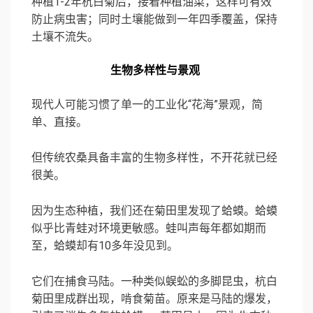
种植1-2年杭白菊后，接着种植油菜，这样可有效
防止病虫害；同时土壤能做到一年四季覆盖，保持
土壤不流失。
生物多样性与景观
现代人可能习惯了单一的工业化“花海”景观，简
单、直接。
但传统农桑具备丰富的生物多样性，不开花就已经
很美。
因为生态种植，我们还在菊田里发现了蛤蟆。蛤蟆
似乎比青蛙对环境更敏感。蛙叫声每年都如期而
至，蛤蟆却有10多年没见到。
它们在捕食马陆。一种类似蜈蚣的多脚昆虫，杭白
菊田里成群出现，啃食菊苗。原来是马陆的爆发，