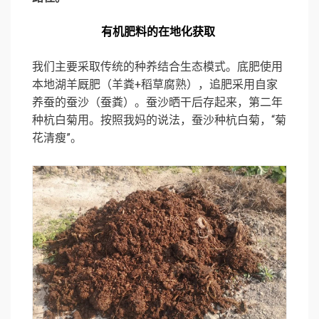
有机肥料的在地化获取
我们主要采取传统的种养结合生态模式。底肥使用
本地湖羊厩肥（羊粪+稻草腐熟），追肥采用自家
养蚕的蚕沙（蚕粪）。蚕沙晒干后存起来，第二年
种杭白菊用。按照我妈的说法，蚕沙种杭白菊，“菊
花清瘦”。