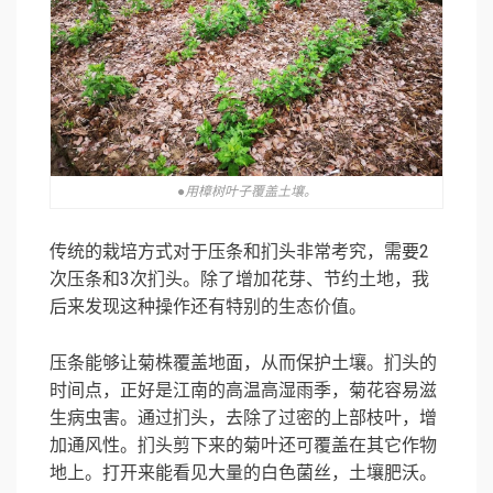
●用樟树叶子覆盖土壤。
传统的栽培方式对于压条和扪头非常考究，需要2
次压条和3次扪头。除了增加花芽、节约土地，我
后来发现这种操作还有特别的生态价值。
压条能够让菊株覆盖地面，从而保护土壤。扪头的
时间点，正好是江南的高温高湿雨季，菊花容易滋
生病虫害。通过扪头，去除了过密的上部枝叶，增
加通风性。扪头剪下来的菊叶还可覆盖在其它作物
地上。打开来能看见大量的白色菌丝，土壤肥沃。