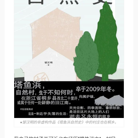
●邹汉明的非虚构作品《塔鱼浜自然史》中的村庄也在桐乡。