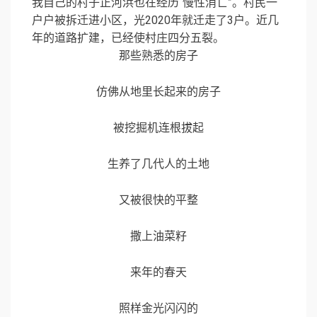
我自己的村子正河浜也在经历“慢性消亡”。村民一
户户被拆迁进小区，光2020年就迁走了3户。近几
年的道路扩建，已经使村庄四分五裂。
那些熟悉的房子
仿佛从地里长起来的房子
被挖掘机连根拔起
生养了几代人的土地
又被很快的平整
撒上油菜籽
来年的春天
照样金光闪闪的