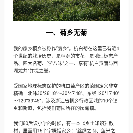
一、菊乡无菊
我的家乡桐乡被称作“菊乡”。杭白菊在这里已有近4
个世纪的栽培历史，是桐乡的市花，是地理标志产
品、四大名菊、“浙八味”之一、享有“杭白贡菊与西
湖龙井”并提之誉。
受国家地理标志保护的杭白菊产区的范围定义非常
精确：北纬30°28′18″～30°47′48″、东经120°17′40″
～120°39′45″，涉及浙江省桐乡行政区域的10个镇
乡和街道，包括我们菊园所在的屠甸镇。
我们80后读小学的时候，有一本《乡土知识》教
材，里面用16个字概括家乡：“丝绸之府、鱼米之