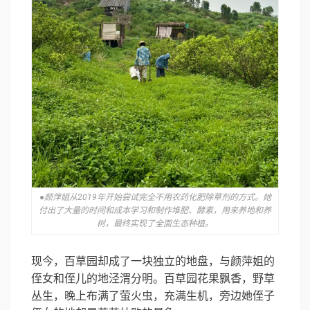
●颜萍姐从2019年开始尝试完全不用农药化肥除草剂的方式。她
付出了大量的时间和成本学习和制作堆肥、酵素，用来养地和养
树，最终实现了全面生态种植。
现今，百草园却成了一块独立的地盘，与颜萍姐的
侄女和侄儿的地泾渭分明。百草园花果飘香，野草
丛生，晚上布满了萤火虫，充满生机，旁边她侄子