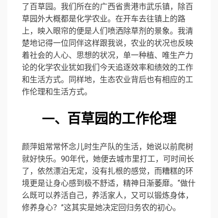
了百草园。我们所在的广西省贵港市武乐镇，除百
草园外大概都是化学农业。在开车去往镇上的路
上，映入眼帘的便是人们喷洒除草剂的景象。我清
楚地记得一位同伴这样跟我说，农业的状况也反映
着社会的人心、思想的状况，单一种植、唯生产力
论的化学农业犹如我们今天追逐效率和绩效的工作
和生活方式。同样地，生态农业背后也有相应的工
作伦理和生活方式。
百草园的工作伦理
一、
颜萍姐常常怀念儿时生产队的生活，她说以前爬树
就好快乐。90年代，她便去城市里打工，可时间长
了，依然漂泊无定，没有扎根的感觉，而糟糕的环
境更是让身心感到极不舒适，精神日渐萎靡。“做什
么既可以养活自己，养活家人，又可以锻炼身体，
修养身心？”这其实是她决定回归务农的初心。