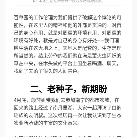
●三木先生正在和刘珩一起为农场增施粪肥。
百草园的工作伦理为我们提供了破解这个悖论的可
能性，在这里人的精神和他的外部是贯通的：对自
己的身心有用，就是对周遭的环境有用，对周遭的
环境有好处，就是对自己的身心有好处——我们理
应生活在这大地之上，天地人是配套的，生存是理
所当然的。结束劳作的我们聚在满是萤火虫闪烁的
草丛中央，在木头做的平台上围坐着喝酒、聊天，
找到了失落了很久的人间景色。
二、老种子，新期盼
4月底，颜萍姐带我们去参加南宁的都市农墟，在
回来的路上经过了南丹里湖，大家一起拜访了白裤
瑶族的友明叔。这次经历再一次让我认识到了生态
农业所承载的丰富的文化意义。