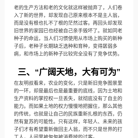
老的生产方法和老的文化就这样被抛弃了，人们卷
入了新的世界，却发现自己原来根本不是主人翁，
而是没有根也扎不了根的茫然过客。再回头却发现
旧世界的家园已也经被自己亲手毁坏了。就如同老
种子的命运，当人们习惯使用从市场上购买的新种
子后，老种子长期缺乏选种和育种，变得孱弱多
病，和市场上的新种子比较完全没有了竞争优势。
三、“广阔天地，大有可为”
在友明叔看来，农业的变化，只是新旧竞争图景里
的一环，却是最后也是最重要的底线，因为土地和
生产资料的掌控权一旦丢失，就彻底没有了自主的
能力。而如果土地的权力慢慢地把握住，那么其他
的传统，也就是让自己的民族重新扎根的东西，仍
然有复苏的可能性。只有这样，年轻人、未来的孩
子们才有希望重新做回主人翁，而不只是世界的打
工人，人间里被匆匆被消费掉的过客。