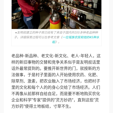
●友明叔建立的种子库已经有了来自于国内外200多种老品种种
子。详细保育过程可以在参考文章《
一位瑶族农民和他的45种水
稻
》。
老品种-新品种、老文化-新文化、老人-年轻人，这
样的新旧事物的交替和竞争关系似乎是友明叔话里
话外最常提到的。要推开新世界的门，就按新的方
法做事，于是村子里面的人开始使用农药、化肥、
除草剂、激素，把农业融入了市场经济，也把村子
里的文化和每个人的的身心交给了市场经济。人们
不再像从前那样自给自足，而是要不断地购买农化
企业和科学“专家”提供的“灵方妙药”，直到这些“灵
方妙药”使得土地板结，寸草不生。