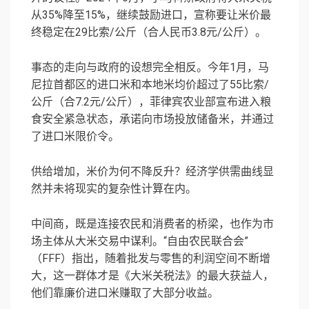
从35%降至15%，继续鼓励进口，宣称要让米价最
终稳定在29比索/公斤（合人民币3.8元/公斤）。
事态的走向与政府的设想完全相反。今年1月，马
尼拉首都区的进口米和本地米均价超过了55比索/
公斤（合7.2元/公斤），菲律宾农业部宣布进入粮
食安全紧急状态，承诺向市场投放储备米，并通过
了进口米限价令。
供给增加，米价为何不降反升？经济学供需曲线显
然并未将现实的复杂性计算在内。
中间商，既是连接农民和消费者的桥梁，也作为市
场主体从大米交易中谋利。“自由农民联合会”
（FFF）指出，随着批发与零售的利润空间不断增
大，这一群体才是《大米关税法》的最大获益人，
他们靠廉价进口米赚取了大部分收益。