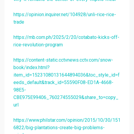
https://opinion.inquirer.net/104928/unli-rice-rice-
trade
https://mb.com.ph/2025/2/20/cotabato-kicks-off-
rice-revolution-program
https://content-static.cctvnews.cctv.com/snow-
book/index.html?
item_id=15231080131644894036&toc_style_id=f
eeds_default&track_id=55590F08-ED1A-4668-
98E5-
CBE975E99406_760274555029&share_to=copy_
url
https://www.philstar.com/opinion/2015/10/30/151
6822/big-plantations-create-big-problems-