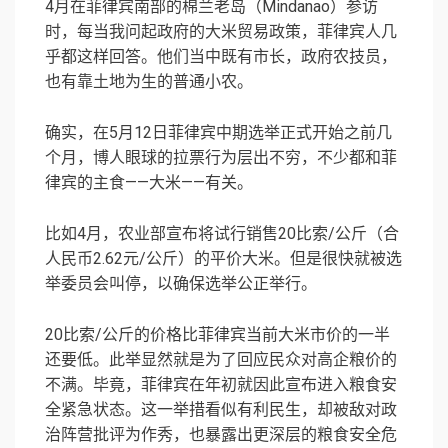
4月在菲律宾南部的棉兰老岛（Mindanao）参访
时，每当我问起政府的大米贸易政策，菲律宾人几
乎都这样回答。他们当中既有市长，政府农技员，
也有靠土地为生的普通小农。
确实，在5月12日菲律宾中期选举正式开始之前几
个月，博人眼球的拉票行为层出不穷，不少都和菲
律宾的主食——大米——有关。
比如4月，农业部宣布将试行销售20比索/公斤（合
人民币2.62元/公斤）的平价大米。但是很快就被选
举委员会叫停，以确保选举公正举行。
20比索/公斤的价格比菲律宾当前大米市价的一半
还要低。此举显然就是为了回应民众对高企粮价的
不满。毕竟，菲律宾在年初就因此宣布进入粮食安
全紧急状态。这一举措看似有利民生，却被敌对政
治阵营批评为作秀，也暴露出更深层的粮食安全危