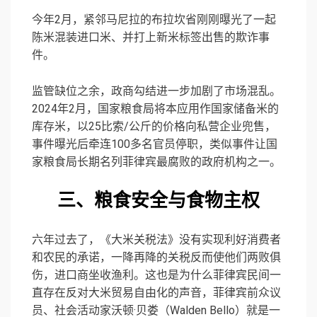
今年2月，紧邻马尼拉的布拉坎省刚刚曝光了一起
陈米混装进口米、并打上新米标签出售的欺诈事
件。
监管缺位之余，政商勾结进一步加剧了市场混乱。
2024年2月，国家粮食局将本应用作国家储备米的
库存米，以25比索/公斤的价格向私营企业兜售，
事件曝光后牵连100多名官员停职，类似事件让国
家粮食局长期名列菲律宾最腐败的政府机构之一。
三、
粮食安全与食物主权
六年过去了，《大米关税法》没有实现利好消费者
和农民的承诺，一降再降的关税反而使他们两败俱
伤，进口商坐收渔利。这也是为什么菲律宾民间一
直存在反对大米贸易自由化的声音，菲律宾前众议
员、社会活动家沃顿·贝娄（Walden Bello）就是一