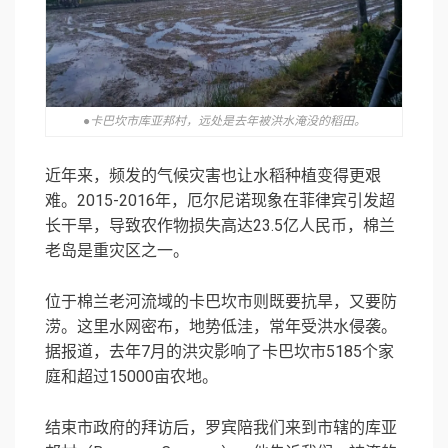
●卡巴坎市库亚邦村，远处是去年被洪水淹没的稻田。
近年来，频发的气候灾害也让水稻种植变得更艰
难。2015-2016年，厄尔尼诺现象在菲律宾引发超
长干旱，导致农作物损失高达23.5亿人民币，棉兰
老岛是重灾区之一。
位于棉兰老河流域的卡巴坎市则既要抗旱，又要防
涝。这里水网密布，地势低洼，常年受洪水侵袭。
据报道，去年7月的洪灾影响了卡巴坎市5185个家
庭和超过15000亩农地。
结束市政府的拜访后，罗宾陪我们来到市辖的库亚