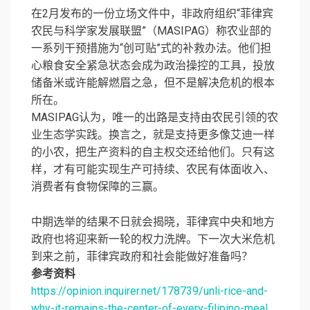
在2月发布的一份立场文件中，非政府组织“菲律宾
农民与科学家发展联盟”（MASIPAG）称农业部的
一系列干预措施为“创可贴”式的补救办法。他们担
心粮食安全紧急状态会成为政治操控的工具，投放
储备米或许能解燃眉之急，但不是解决危机的根本
所在。
MASIPAG认为，唯一的出路是支持由农民引领的农
业生态学实践。换言之，就是支持更多像艾迪一样
的小农，把生产资料的自主权交还给他们。只有这
样，才有可能实现生产可持续、农民有体面收入、
消费者有食物保障的三赢。
中期选举的结果不日就会揭晓，菲律宾中央和地方
政府也将迎来新一轮的权力洗牌。下一次大米危机
到来之前，菲律宾政府和社会能做好准备吗？
参考资料
https://opinion.inquirer.net/178739/unli-rice-and-
why-it-remains-the-center-of-every-filipino-meal