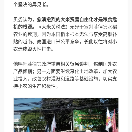
个坚决的异见者。
贝娄认为，
愈演愈烈的大米贸易自由化才是粮食危
机的根源。
《大米关税法》无异于宣判菲律宾水稻
农业的死刑，因为本国稻米根本无法与享受高额补
贴的越南、泰国进口米公平竞争，长此以往将对小
农造成毁灭性打击。
他呼吁菲律宾政府重启相关贸易谈判，遏制国外农
产品倾销；另一方面要继续深化土地改革，加大农
业投入，改善农村灌溉和道路等基础设施，切实支
持小农的生产积极性。