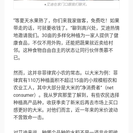
●艾迪在家门口跟我们聊天。
“等夏天水果熟了，你们来我家做客，免费吃！如果
带走的话，可就要收钱了。”聊到高兴处，艾迪热情
地邀请我们。30亩的多样化种植为一家人提供了健
康食品，不仅不用外购，还能把蔬果就近卖给村
邻。这种食物自由自主的状态让同行伙伴羡慕不
已。
然而，这并非菲律宾小农的常态。以大米为例：菲
律宾有110万种植面积不超过15亩的小规模稻农和
农业工人，其中大部分是大米的“净消费者”（net
consumer）。我从罗宾那里了解到，有些农民选择
种植高产品种，收获季卖了新米后再去市场上买口
感更好的大米。对他们而言，近一年来的米价波动
不啻致命一击。
对艾迪来说，种哪个品种的水稻不是一道非此即彼