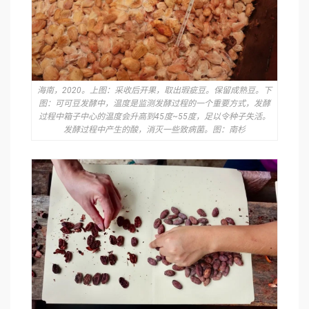
海南，2020。上图：采收后开果，取出瑕疵⾖。保留成熟⾖。下
图：可可豆发酵中，温度是监测发酵过程的⼀个重要⽅式，发酵
过程中箱⼦中⼼的温度会升⾼到45度~55度，⾜以令种子失活。
发酵过程中产⽣的酸，消灭⼀些致病菌。图：南杉