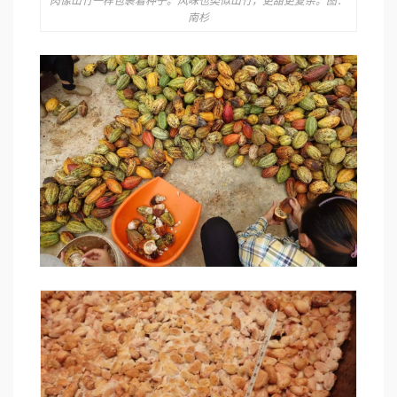
⾁像⼭⽵⼀样包裹着种⼦。⻛味也类似⼭⽵，更甜更复杂。图：
南杉