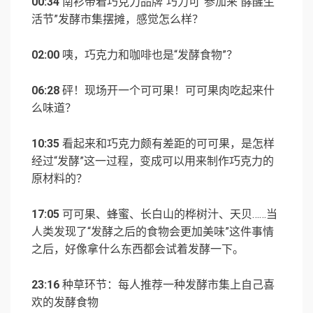
00:34
南衫带着巧克力品牌“巧力可”参加来“酵醒生
活节”发酵市集摆摊，感觉怎么样？
02:00
咦，巧克力和咖啡也是“发酵食物”？
06:28
砰！现场开一个可可果！可可果肉吃起来什
么味道？
10:35
看起来和巧克力颇有差距的可可果，是怎样
经过“发酵”这一过程，变成可以用来制作巧克力的
原材料的？
17:05
可可果、蜂蜜、长白山的桦树汁、天贝……当
人类发现了“发酵之后的食物会更加美味”这件事情
之后，好像拿什么东西都会试着发酵一下。
23:16
种草环节：每人推荐一种发酵市集上自己喜
欢的发酵食物