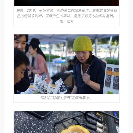
秘鲁，2019。平切测试，观察⾖仁的颜⾊变化，主要是发酵者⾃
⼰的经验来判断。发酵产⽣的⻛味，奠定了巧克⼒的⻛味基础。
图：南杉
南杉在“酵醒生活节”发酵市集上。