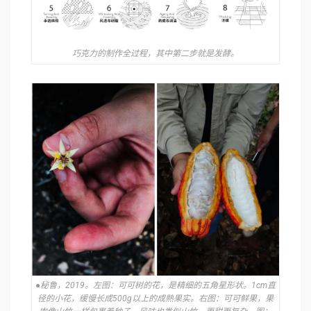
巧克力的制作全过程，其中第二步就是发酵。
●秘鲁，2019。左图：可可树的花，是精细的五⻆星形状。1cm直
径的⼩花，缓慢⻓成500g以上的成熟果实。右图：可可鲜果，果