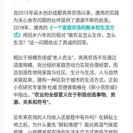
自2013年返乡创办成都亮亮农场以来，唐亮的实践
为关心食农问题的伙伴提供了源源不断的启发。
2018年，唐亮的
《一个家庭农场的账本和生活方
式》
用回乡六年的历程对 “做农业怎么生存、怎么
生活？”这一问题给出了真诚的回答。
相比于规模农场或“老人农业”，亮亮农场不仅通过
适度规模、充分组织家庭劳动力实现合理经营，而
且创造性地将家庭与社区、生计与生活、人与自然
关联起来，建构一种区别于城市的生活方式。正如
小农研究专家扬·杜威·范德普勒格在《新小农阶级》
中指出，
“农业的全部意义在于积极创造事物、资
源、关系和符号”
。
近年来农场的人均收入还是稳中有升吗？在耕耘土
地之前，为什么要先 “耕耘情感”？面对高温气候或
疫情，小规模家庭农场的生活生产方式面临怎样的