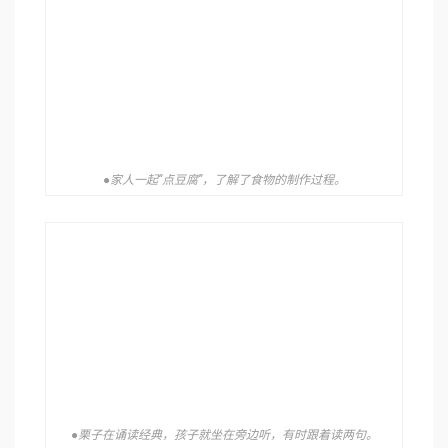
●家人一起“点豆腐”，了解了食物的制作过程。
●栗子在诵读经典，孩子就坐在旁边听，有时跟着读两句。