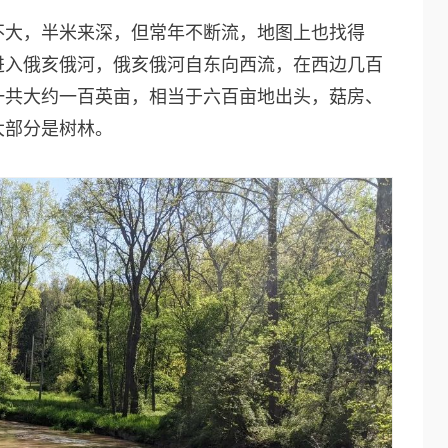
不大，半米来深，但常年不断流，地图上也找得
进入俄亥俄河，俄亥俄河自东向西流，在西边几百
一共大约一百英亩，相当于六百亩地出头，菇房、
大部分是树林。