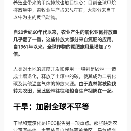
养殖业带来的甲烷排放也触目惊心：目前全球甲烷
排放量中，畜牧业生产占33%左右，大部分来自于
以牛为主的反刍动物。
自20世纪60年代以来，农业产生的氧化亚氮排放量
几乎翻了一番，这些排放大部分来自氮肥的应用。
自1961年以来，全球作物的氮肥施用量增加了9
倍。
人类对土地的过度开发和使用——特别是毁林——造
成土壤退化，释放了土壤中的碳，使其成为二氧化
碳及其他温室气体的排放来源。
由于森林常被砍伐
转为农田，因此毁林往往和粮食生产捆绑在一起。
干旱：加剧全球不平等
干旱和荒漠化是IPCC报告另一项重点。那些缺乏农
业灌溉条件、主要依靠自然降雨的地区，是气候变