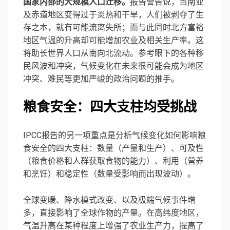
国家内部的大规模人口迁移。
报告警告说，当南亚
及赤道地区变得过于炎热和干旱，人们被剥夺了生
存之本，就有可能流离失所；而与此同时北方富裕
地区气温的升高却可能增加农业及相关生产率。这
将助长世界人口从南向北流动。参考眼下的各种移
民风波和冲突，气候变化在未来很可能会成为地区
冲突、难民等更加严峻的政治问题的推手。
粮食安全：四大支柱均受挑战
IPCC报告的另一项重点是分析气候变化如何影响粮
食安全的四大支柱：数量（产量和生产）、可及性
（粮食价格和人群获取食物的能力）、利用（营养
和烹饪）和稳定性（数量受影响而出现波动）。
全球变暖、降水模式改变、以及极端气候事件增
多，直接影响了全球作物的产量。在高纬度地区，
气温升高在某种程度上增强了农业生产力，提高了