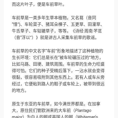
而这片叶子，便是车前草叶。
车前草是一类多年生草本植物。又名蕮（音同
“惜”)、车轮菜子、猪耳朵棵子、五更草、田灌草、
牛舌草子、车轱辘草子，等等。《诗经·周南·芣苢
（音“浮以”）》就是讲古人采集车前草的歌谣。
车前草的中文名字“车前”形象地描述了这种植物的
生长环境：它们总是长在“被车轮碾压过的”地方，
比如马路、田埂、建筑周围。车前草的生命力旺盛
得可怕。它们的种子受精后落下，一沾水就会变得
很黏，很容易吸附到其他东西上。若有人或车从旁
经过，它便粘到路人的鞋子或车轮上，被带到很远
的地方。
原生于东亚的车前草，如今满世界都是。在加拿
大，原住民们管欧洲来的大车前（
Plantago
major
）为白人的脚或英国人的脚（Whiteman’s