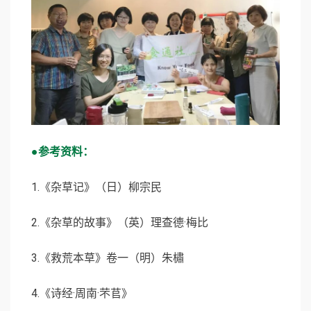
●参考资料：
1.《杂草记》（日）柳宗民
2.《杂草的故事》（英）理查德·梅比
3.《救荒本草》卷一（明）朱橚
4.《诗经·周南·芣苢》