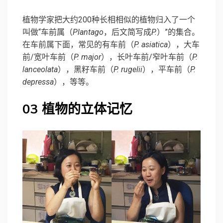
植物学家把大约200种长相相似的植物归入了一个
叫做“车前属（
Plantago
，后文简写成
P.
）”的集合。
在车前属下面，常见的有车前（
P. asiatica
），大车
前/宽叶车前（
P. major
），长叶车前/窄叶车前（
P.
lanceolata
），黑籽车前（
P. rugelii
），平车前（
P.
depressa
），等等。
03 植物的立体记忆