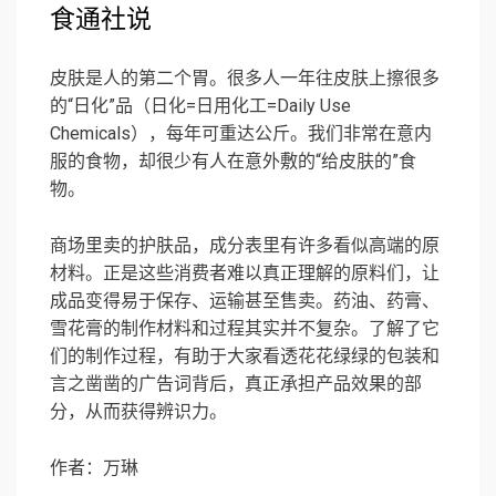
食通社说
皮肤是人的第二个胃。很多人一年往皮肤上擦很多
的“日化”品（日化=日用化工=Daily Use
Chemicals），每年可重达公斤。我们非常在意内
服的食物，却很少有人在意外敷的“给皮肤的”食
物。
商场里卖的护肤品，成分表里有许多看似高端的原
材料。正是这些消费者难以真正理解的原料们，让
成品变得易于保存、运输甚至售卖。药油、药膏、
雪花膏的制作材料和过程其实并不复杂。了解了它
们的制作过程，有助于大家看透花花绿绿的包装和
言之凿凿的广告词背后，真正承担产品效果的部
分，从而获得辨识力。
作者：万琳