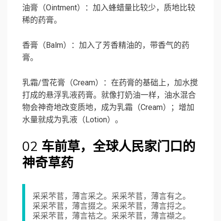
油膏（Ointment）：加入蜂蜡量比较少，质地比较
稀的药膏。
香膏（Balm）：加入了芳香精油的，带香气的药
膏。
乳霜/雪花膏（Cream）：在药膏的基础上，加水搅
打成的悬浮乳液药膏。就像打奶油一样，油水混合
物会神奇地改变质地，成为乳霜（Cream）；增加
水量就成为乳液（Lotion）。
02
车前草，全球人民家门口的
神奇草药
采采芣苢，薄言采之。采采芣苢，薄言有之。
采采芣苢，薄言掇之。采采芣苢，薄言捋之。
采采芣苢，薄言袺之。采采芣苢，薄言襭之。