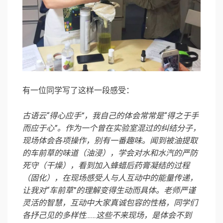
有一位同学写了这样一段感受：
古语云“得心应手”，我自己的体会常常是“得之于手
而应于心”。作为一个曾在实验室混过的纠结分子，
现场体会各项操作，别有一番趣味。闻到被油提取
的车前草的味道（油浸），学会对水和水汽的严防
死守（干燥），看到加入蜂蜡后药膏凝结的过程
（固化），在现场感受人与人互动中的能量传递，
让我对“车前草”的理解变得生动而具体。老师严谨
灵活的智慧，互动中大家真诚包容的性格，同学们
各抒己见的多样性……这些不来现场，是体会不到