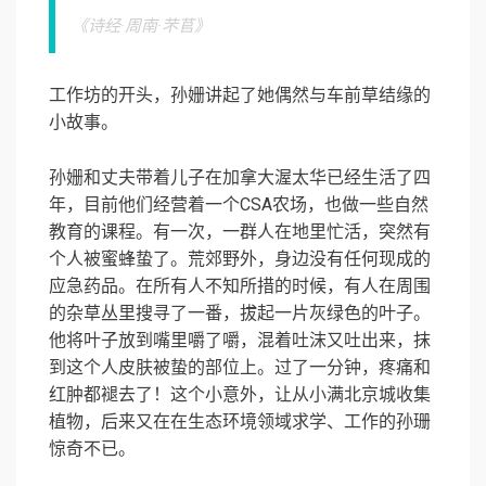
《诗经·周南·芣苢》
工作坊的开头，孙姗讲起了她偶然与车前草结缘的
小故事。
孙姗和丈夫带着儿子在加拿大渥太华已经生活了四
年，目前他们经营着一个CSA农场，也做一些自然
教育的课程。有一次，一群人在地里忙活，突然有
个人被蜜蜂蛰了。荒郊野外，身边没有任何现成的
应急药品。在所有人不知所措的时候，有人在周围
的杂草丛里搜寻了一番，拔起一片灰绿色的叶子。
他将叶子放到嘴里嚼了嚼，混着吐沫又吐出来，抹
到这个人皮肤被蛰的部位上。过了一分钟，疼痛和
红肿都褪去了！这个小意外，让从小满北京城收集
植物，后来又在在生态环境领域求学、工作的孙珊
惊奇不已。