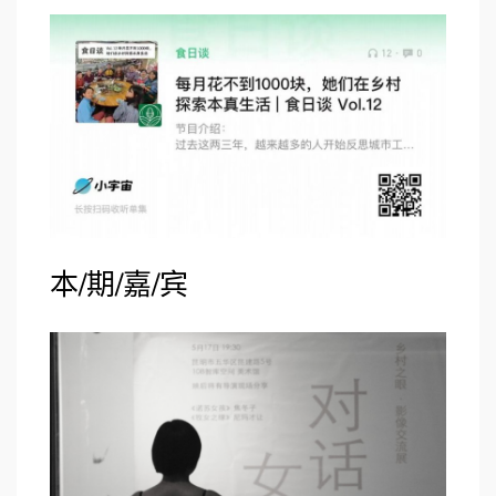
本/期/嘉/宾