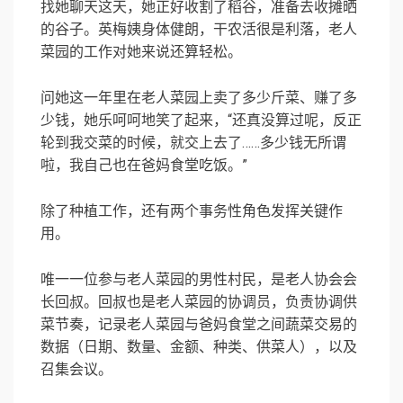
找她聊天这天，她正好收割了稻谷，准备去收摊晒
的谷子。英梅姨身体健朗，干农活很是利落，老人
菜园的工作对她来说还算轻松。
问她这一年里在老人菜园上卖了多少斤菜、赚了多
少钱，她乐呵呵地笑了起来，“还真没算过呢，反正
轮到我交菜的时候，就交上去了……多少钱无所谓
啦，我自己也在爸妈食堂吃饭。”
除了种植工作，还有两个事务性角色发挥关键作
用。
唯一一位参与老人菜园的男性村民，是老人协会会
长回叔。回叔也是老人菜园的协调员，负责协调供
菜节奏，记录老人菜园与爸妈食堂之间蔬菜交易的
数据（日期、数量、金额、种类、供菜人），以及
召集会议。