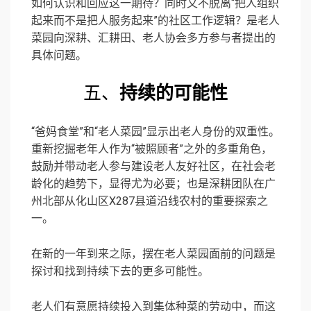
如何认识和回应这一期待？同时又不脱离“把人组织
起来而不是把人服务起来”的社区工作逻辑？是老人
菜园向深耕、汇耕田、老人协会多方参与者提出的
具体问题。
五、
持续的可能性
“爸妈食堂”和“老人菜园”显示出老人身份的双重性。
重新挖掘老年人作为“被照顾者”之外的多重角色，
鼓励并带动老人参与建设老人友好社区，在社会老
龄化的趋势下，显得尤为必要；也是深耕团队在广
州北部从化山区X287县道沿线农村的重要探索之
一。
在新的一年到来之际，摆在老人菜园面前的问题是
探讨和找到持续下去的更多可能性。
老人们有意愿持续投入到集体种菜的劳动中，而这