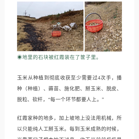
◉
地里的石块被红霞装在了筐子里。
玉米从种植到彻底收获至少需要过4次手，播
种（种植）、薅苗、施化肥、掰玉米、脱皮、
脱粒、砍杆，“每一个环节都要人上。”
红霞家种的地多，加上坡地上没法用机械，所
以只能纯人工掰玉米。每到玉米成熟的时候，