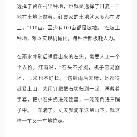
选择了留在村里种地，也就是选择了日复一日
地在土地上熬着。红霞家的土地就大多都在坡
上，“110亩，至少有100亩都是坡地。”在坡上
种地，难以实现机械化，每种活都极耗人力。
在雨水冲刷后裸露出来的石头，需要人工一个
个去捡。红霞说，“石头不拾掇，机子容易崩
坏，玉米也不好长。”遇到雨后天晴，她都得
赶紧上山，先用钉耙把石块归到一起，再戴着
手套，把小石头扔进笼筐里，一笼笼倒进三蹦
子中。一车满了，丈夫就骑车送到山下，就这
样一车又一车地拉走。