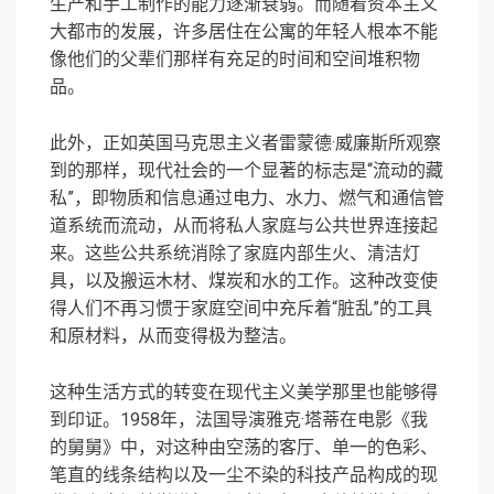
生产和手工制作的能力逐渐衰弱。而随着资本主义
大都市的发展，许多居住在公寓的年轻人根本不能
像他们的父辈们那样有充足的时间和空间堆积物
品。
此外，正如英国马克思主义者
雷蒙德·威廉斯
所观察
到的那样，现代社会的一个显著的标志是“
流动的藏
私
”，即物质和信息通过电力、水力、燃气和通信管
道系统而流动，从而将私人家庭与公共世界连接起
来。这些公共系统消除了家庭内部生火、清洁灯
具，以及搬运木材、煤炭和水的工作。这种改变使
得人们不再习惯于家庭空间中充斥着“脏乱”的工具
和原材料，从而变得极为整洁。
这种生活方式的转变在现代主义美学那里也能够得
到印证。1958年，法国导演雅克·塔蒂在电影《我
的舅舅》中，对这种由空荡的客厅、单一的色彩、
笔直的线条结构以及一尘不染的科技产品构成的现