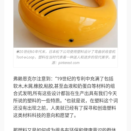
◉20世纪60年代末，日本松下公司使用塑料设计了弯曲状收音机
Toot-a-Loop，塑料在当时代表着一种迷人和进步的现代美学。图
源：pinterest.com
弗赖恩克尔注意到：“19世纪的专利中充满了包括
软木,木屑,橡胶,粘胶,甚至血液和奶蛋白等材料的组
合式发明,所有这些设计都旨在生产出具有我们今天
所说的塑料的一些特质。”也就是说，在塑料这个词
还没有出现之前，人类就已经有了探寻和创造塑料
这类材料科技的意向和愿望了。
那塑料又是如何成为很多有环保和健康意识的群体