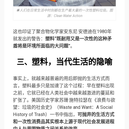
◉人们在日常生活中时刻都在生产着大量的一次性塑料垃圾。图
源：Clean Water Action
这也印证了聚合物化学家
安东尼·安德迪
在1980年
就发出的警告：
塑料“既耐用又是一次性的这种矛
盾将是环境所面临的大问题”
。
塑料，当代生活的隐喻
三、
事实上，就越来越普遍的用后即抛的生活方式而
言，塑料最多只是加速了这个过程：早在塑料出现
之前，它就已经在人类社会中越来越激进的蔓延和
扩张了。美国历史学家
苏珊·施特拉瑟
在《浪费与欲
望：垃圾的社会史》（Waste and Want：A Social
History of Trash）一书中指出，
可抛弃的生活方式
和一次性消费品其实根本上源于现代社会发展进程
中人与周围物质之间关系的改变。