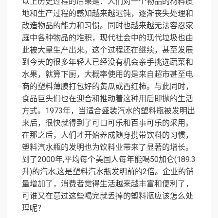
以上历史过程的后果是：人们对一个物品的材料质
地和生产过程的感知越来越迟钝，逐渐丧失处理和
改造物品的能力和习惯。同时也越来越无法容忍家
庭中各种物品的堆积，现代社会中的现代垃圾也由
此被大量生产出来。这个过程还在继续，甚至发展
到今天的很多年轻人已经没有机会亲手挑选蔬菜和
水果，就算下厨，大概率使用的是来自超市甚至电
商的塑料薄膜打包好的黄瓜或西红柿。
与此同时，
食品巨头们也在迎合和推动着这种用后即抛的生活
方式。1973年，当适合盛装汽水的塑料瓶被发明出
来后，很快就得到了可口可乐和百事可乐的采用。
在那之后，人们才开始养成随身携带饮料的习惯，
塑料汽水瓶的发明也为饮料业带来了显著的增长。
到了2000年,平均每个美国人每年能喝50加仑(189.3
升)的汽水,这是塑料汽水瓶发明前的2倍。企业的销
量增加了，消费者觉得生活越来越丰富和便利了，
可谁又在意过这些喝完就丢掉的塑料瓶应该怎么处
理呢？