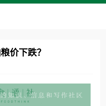
怕粮价下跌？