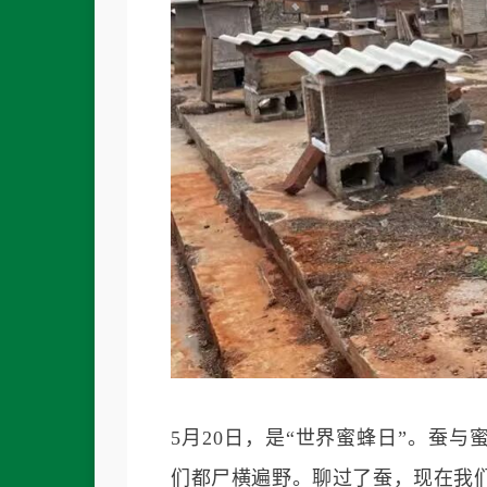
5月20日，是“世界蜜蜂日”。蚕
们都尸横遍野。聊过了蚕，现在我