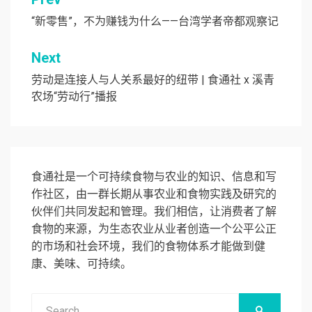
文
章
“新零售”，不为赚钱为什么——台湾学者帝都观察记
导
Next
航
劳动是连接人与人关系最好的纽带 | 食通社 x 溪青
农场“劳动行”播报
食通社是一个可持续食物与农业的知识、信息和写
作社区，由一群长期从事农业和食物实践及研究的
伙伴们共同发起和管理。我们相信，让消费者了解
食物的来源，为生态农业从业者创造一个公平公正
的市场和社会环境，我们的食物体系才能做到健
康、美味、可持续。
Search
SEARCH