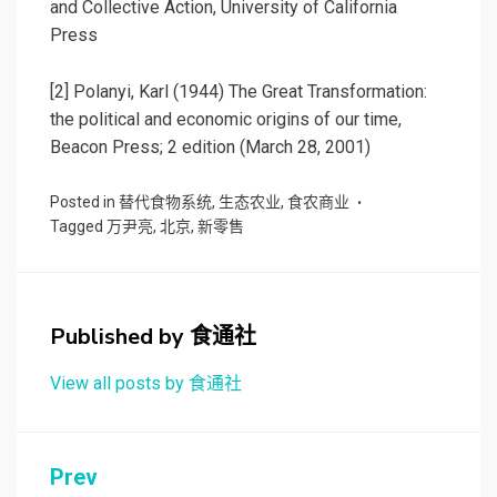
and Collective Action, University of California
Press
[2] Polanyi, Karl (1944) The Great Transformation:
the political and economic origins of our time,
Beacon Press; 2 edition (March 28, 2001)
Posted in
替代食物系统
,
生态农业
,
食农商业
Tagged
万尹亮
,
北京
,
新零售
Published by
食通社
View all posts by 食通社
文
Prev