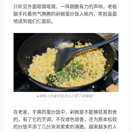
只听见外面哐锵哐锵，一阵朗脆有力的声响，老板
娘手托着热气腾腾的剁椒蛋炒饭入帐内，笑脸盈盈
地送到我们仨面前。
●湖南人的蛋炒饭怎么少得了剁辣椒？
在老家，干爽的蛋炒饭中，剁椒是不能够轻易割舍
的，有了它的烹调，不仅增色增香，还为原本松软
的炒饭平添了几分淅淅索索的清脆。越来越多的人