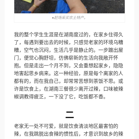
●赶场采买农土特产。
我的整个学生生涯是在湖南度过的，在家乡住得久
了，每遇到要出去的时候，只感觉老家的环境乌糟
糟，空气也沉闷，生活几乎是静止的。一步踱出屋
门，便觉心胸舒坦，仿佛崭新的生活向我敞开怀
抱。但是走出一个月不到，又会重想起家乡，隐隐
地害起思乡病来。这一种经验，原是每个离家的人
都有的，而在我自己，却常常苦想到茶饭不思。
或
许是饮食上，在湖南三餐很少离开过辣，口味被辣
椒调教得疲乏，一下没了它，吃饭都不香。
二
老家无一处不可爱，就是饮食清淡地区最害怕的
辣，在我跳脱出食辣的惯性后，才意识到故乡的辣