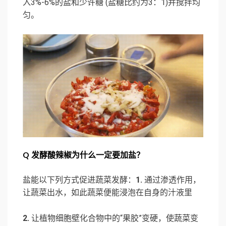
入3%-6%的盐和少许糖 (盐糖比约为3：1)并搅拌均
匀。
Q
发酵酸辣椒为什么一定要加盐？
盐能以下列方式促进蔬菜发酵：
1.
通过渗透作用，
让蔬菜出水，如此蔬菜便能浸泡在自身的汁液里
2.
让植物细胞壁化合物中的“果胶”变硬，使蔬菜变