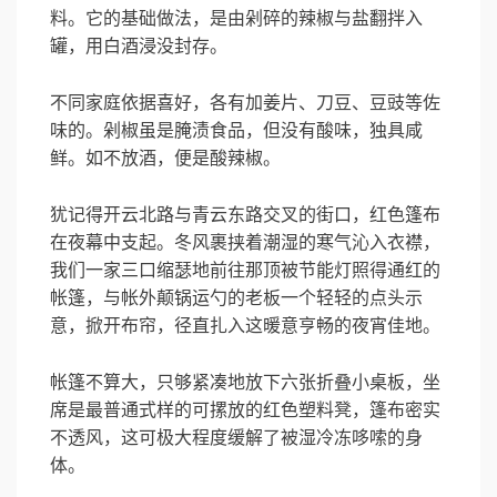
料。它的基础做法，是由剁碎的辣椒与盐翻拌入
罐，用白酒浸没封存。
不同家庭依据喜好，各有加姜片、刀豆、豆豉等佐
味的。剁椒虽是腌渍食品，但没有酸味，独具咸
鲜。如不放酒，便是酸辣椒。
犹记得开云北路与青云东路交叉的街口，红色篷布
在夜幕中支起。冬风裹挟着潮湿的寒气沁入衣襟，
我们一家三口缩瑟地前往那顶被节能灯照得通红的
帐篷，与帐外颠锅运勺的老板一个轻轻的点头示
意，掀开布帘，径直扎入这暖意亨畅的夜宵佳地。
帐篷不算大，只够紧凑地放下六张折叠小桌板，坐
席是最普通式样的可摞放的红色塑料凳，篷布密实
不透风，这可极大程度缓解了被湿冷冻哆嗦的身
体。