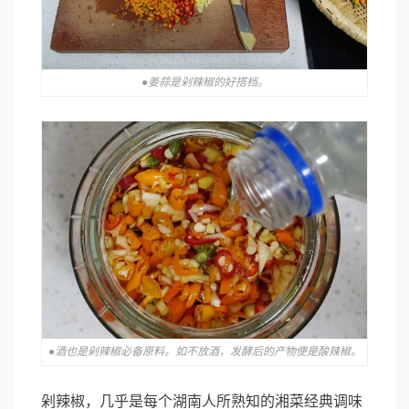
●姜蒜是剁辣椒的好搭档。
●酒也是剁辣椒必备原料。如不放酒，发酵后的产物便是酸辣椒。
剁辣椒，几乎是每个湖南人所熟知的湘菜经典调味