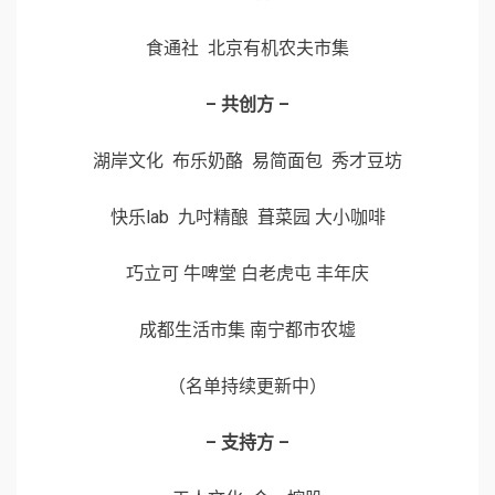
食通社 北京有机农夫市集
– 共创方 –
湖岸文化 布乐奶酪 易简面包 秀才豆坊
快乐lab 九吋精酿 葺菜园 大小咖啡
巧立可 牛啤堂 白老虎屯 丰年庆
成都生活市集 南宁都市农墟
（名单持续更新中）
– 支持方 –