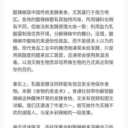
酸辣椒是中国传统发酵美食，尤其盛行于南方地
区。各地的酸辣椒都有其独特风味，所用辅料也稍
有不同，但做法和发酵原理大体一致：利用盐为乳
酸菌制造优势环境，分解辣椒中的糖分。没错，酸
辣椒中酸味的来源恰恰是盐，而不是很多人以为的
醋。现代食品工业中的腌渍物通常未经发酵，只是
用高酸度的醋来加工蔬菜，且通常会使用高温消
毒，以消灭微生物而非培养微生物的方式来达到保
存的目的。
事实上，乳酸发酵法同样能有效且安全地保存食
物。本期《食物的炼金术》，食通社就带你解锁酸
辣椒这种醒神开胃的发酵食物，文末有视频和图文
详解。我们还邀请了作者六一，叙写她作为无辣不
欢的湖南人，与家乡剁辣椒的一段故事。
最近适逢降温，不妨学着自制酸辣椒来温暖自己的