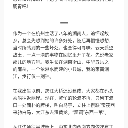
肠胃吧！
一
作为一个在杭州生活了八年的湖南人，追怀起故
乡，总会先想到她的许多好处，随后再慢慢想想，
当时所感到的一些坏处，也变得可寻味。云天遥望
故土，一点一滴的事物在回忆里开了花。先说老家
那儿的地方吧。我生长在湖南衡山，中华五岳之一
的南岳，一个依湘水而建的小县城，我的家离湘
江，步行仅一刻钟。
在我出生以前，跨江大桥还没建成，大家都在码头
乘船往返两岸。现在，繁忙的轮渡不再，只留下渡
口一处简朴的牌楼，叫白马亭，立柱上撰联“宝筏西
来驰白马，大江东去濯黄龙。”题词“东西一苇”。
从江边通往县城街上，由东北向西南方向依次有丁