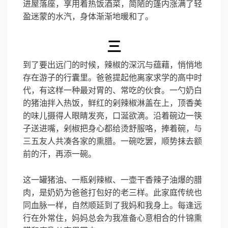
进屋落座，享用着热饭酒菜，简陋的篷内涨满了轻
盈迷蒙的水汽，身体渐渐地暖和了。
三
到了要出远门的时候，辣椒的深沉与蕴藉，悄悄地
存在游子的行囊里。爸爸提起他离家求学的高中时
代，有这样一种最对胃的、常吃的伙食。一勺奶白
的猪油拌入热饭，鲜红的剁辣椒淋盖在上，顶香美
的味儿摄得人眼睛发亮，口涎欲滴。沿着碗边一筷
子送进嘴，剁椒把身心都给烫舒服咯，捧着碗，与
三五友人共凑各家的熏腊。一碗吃罢，顺势抹去额
前的汗，再添一碗。
这一罐猪油、一瓶剁辣椒、一壶干香辣子油爆的腊
肉，是奶奶为爸爸打包好的老三样。此家庭传统也
同血脉一样，自然顺延到了我妈和我身上。每逢远
行在外常住，妈妈总会为我准备心意相合的什锦熏