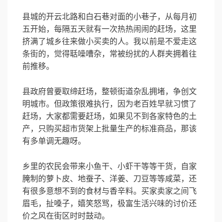
县城的开云北路和白石巷对面的小巷子，从每月初
五开始，每隔五天就有一次热热闹闹的赶场，这里
挤满了城乡往来做小买卖的人。我以前是不爱走这
条街的，觉得聒噪嘈杂，常被纷扰的人群夹拥着往
前推移。
县政府曾要取缔赶场，整顿街道杂乱拥堵，争创文
明城市。但政策很难执行，因为老百姓早就习惯了
赶场，大家都需要赶场，如果见不到各家特色的土
产，只购买超市货架上批量生产的标准商品，那该
有多单调无趣呀。
乡里的农民会带来小鱼干、小虾干等等干货，自家
腌制的萝卜皮、地蚕子、洋姜、刀豆等等咸菜，还
有很多意想不到的食材与香辛料。买家卖家之间飞
眉毛，扯嗓子，嬉笑怒骂，极富生活兴味的讨价还
价之风在街区时时鼓动。