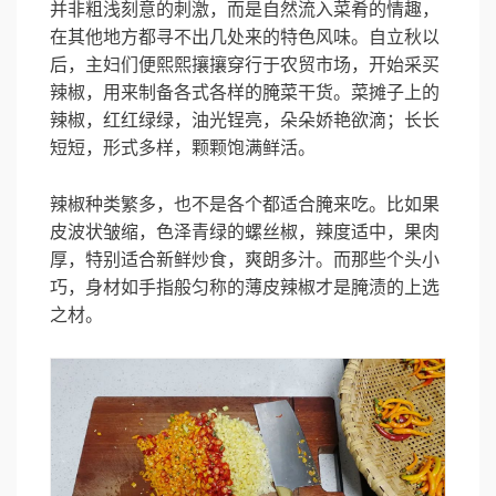
并非粗浅刻意的刺激，而是自然流入菜肴的情趣，
在其他地方都寻不出几处来的特色风味。自立秋以
后，主妇们便熙熙攘攘穿行于农贸市场，开始采买
辣椒，用来制备各式各样的腌菜干货。菜摊子上的
辣椒，红红绿绿，油光锃亮，朵朵娇艳欲滴；长长
短短，形式多样，颗颗饱满鲜活。
辣椒种类繁多，也不是各个都适合腌来吃。比如果
皮波状皱缩，色泽青绿的螺丝椒，辣度适中，果肉
厚，特别适合新鲜炒食，爽朗多汁。而那些个头小
巧，身材如手指般匀称的薄皮辣椒才是腌渍的上选
之材。