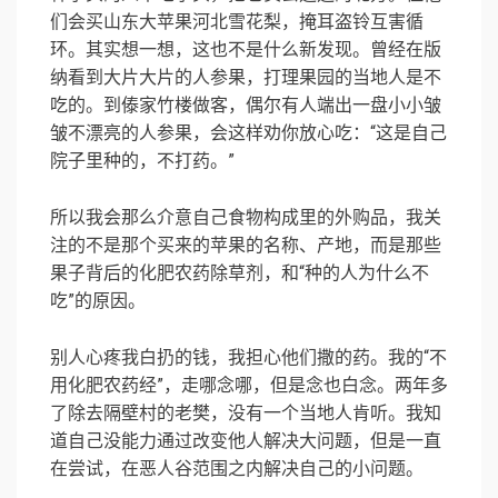
们会买山东大苹果河北雪花梨，掩耳盗铃互害循
环。其实想一想，这也不是什么新发现。曾经在版
纳看到大片大片的人参果，打理果园的当地人是不
吃的。到傣家竹楼做客，偶尔有人端出一盘小小皱
皱不漂亮的人参果，会这样劝你放心吃：“这是自己
院子里种的，不打药。”
所以我会那么介意自己食物构成里的外购品，我关
注的不是那个买来的苹果的名称、产地，而是那些
果子背后的化肥农药除草剂，和“种的人为什么不
吃”的原因。
别人心疼我白扔的钱，我担心他们撒的药。我的“不
用化肥农药经”，走哪念哪，但是念也白念。两年多
了除去隔壁村的老樊，没有一个当地人肯听。我知
道自己没能力通过改变他人解决大问题，但是一直
在尝试，在恶人谷范围之内解决自己的小问题。