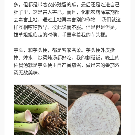
多，但都是带着农药残留的瓜，最后还是吃进自己
肚子里，这是害人害己。而且，化肥农药除草剂都
会毒害土地，通过土地再毒害别的作物……我们就这
样互相哼哼教导、彼此说而不服。但是但是但是，
拔草姐姐临走的时候，手里拿着我的芋头梗。
芋头，和芋头梗，都是客家名菜。芋头梗外皮撕
掉、焯水，炒菜炖汤都好吃。我的割稻饭，晚上的
佐餐汤就是芋头梗＋自产番茄酱，做出来的番茄浓
汤无敌美味。