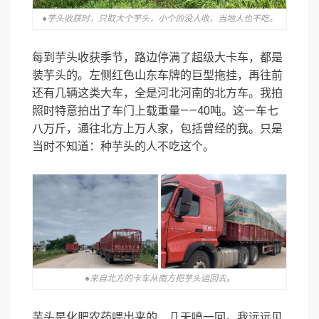
●芋头收获时，只取大个芋头，小个的没人收，当地人也不吃。
每到芋头收获季节，路边停满了超级大卡车，都是
装芋头的。左侧红色山东车牌的巨型拖挂，再往前
还有几辆这类大车，全是河北河南的北方车。我拍
照时特意拍出了车门上载重量——40吨。这一车七
八万斤，通往北方上万人家，包括曾经的我。只是
当时不知道：种芋头的人不吃这个。
●来自北方的卡车从南方把芋头运回去。
芋头是化肥农药喂出来的，几天喷一回。我远远见