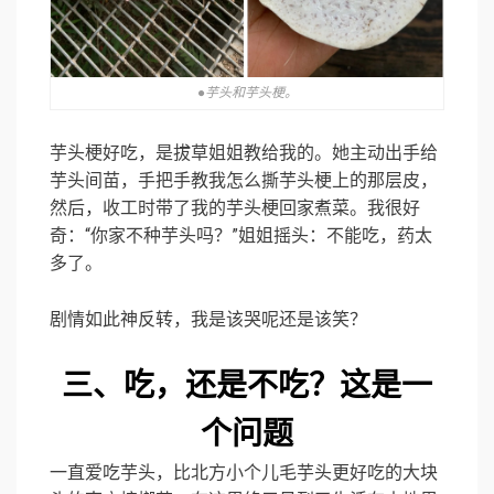
●芋头和芋头梗。
芋头梗好吃，是拔草姐姐教给我的。她主动出手给
芋头间苗，手把手教我怎么撕芋头梗上的那层皮，
然后，收工时带了我的芋头梗回家煮菜。我很好
奇：“你家不种芋头吗？”姐姐摇头：不能吃，药太
多了。
剧情如此神反转，我是该哭呢还是该笑？
三、吃，还是不吃？这是一
个问题
一直爱吃芋头，比北方小个儿毛芋头更好吃的大块