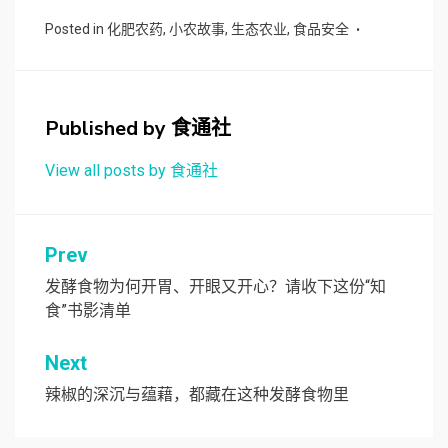
Posted in
化肥农药
,
小农故事
,
生态农业
,
食品安全
Published by
食通社
View all posts by 食通社
文
Prev
章
发酵食物为何开胃、开眼又开心？请收下这份“知
食”书影清单
导
航
Next
辣椒的深沉与蕴藉，都藏在这种发酵食物里