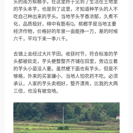
头的南方槟榔芋。在这里终于见到了生活在土地里
的芋头本芋，也是到了这里，才知道种芋头的人不
吃自己种出来的芋头。当地芋头芋香浓郁，久煮不
化，品质极好，绵中有筋有Q。槟榔芋是当地主要
经济作物，价格好的年景一亩能挣一万，差的时候
六千，平均下来一季八千。
去镇上会经过大片芋田。收获时节，符合标准的芋
头都被砍走，芋头梗整整齐齐铺在田里，旁边立着
的芋头小苗没人要。虽然梗下面也有芋头，但是不
够格，外来的买家嫌小、当地人怕农药不吃。必须
承认，人家的芋头卖相好，整齐漂亮，比我的大两
三倍，也没有被虫啃。