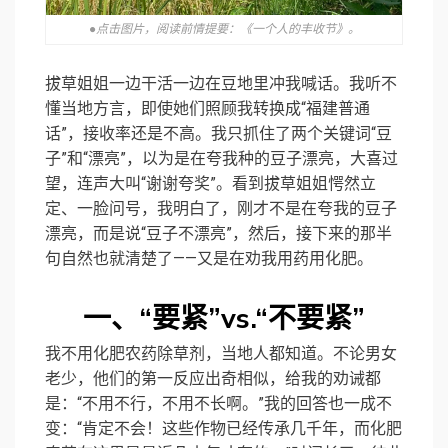
●点击图片，阅读前情提要：《一个人的丰收节》。
拔草姐姐一边干活一边在豆地里冲我喊话。我听不
懂当地方言，即使她们照顾我转换成“福建普通
话”，接收率还是不高。我只抓住了两个关键词“豆
子”和“漂亮”，以为是在夸我种的豆子漂亮，大喜过
望，连声大叫“谢谢夸奖”。看到拔草姐姐愕然立
定、一脸问号，我明白了，刚才不是在夸我的豆子
漂亮，而是说“豆子不漂亮”，然后，接下来的那半
句自然也就清楚了——又是在劝我用药用化肥。
一、“要紧”vs.“不要紧”
我不用化肥农药除草剂，当地人都知道。不论男女
老少，他们的第一反应出奇相似，给我的劝诫都
是：“不用不行，不用不长啊。”我的回答也一成不
变：“肯定不会！这些作物已经传承几千年，而化肥