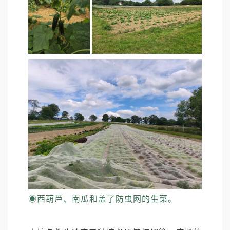
◉
西葫芦、南瓜和盖了防虫网的生菜。