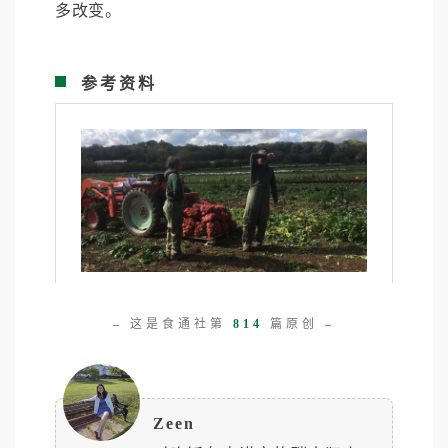
多改变。
参考资料
–
这是食通社第
814
篇原创
–
Zeen