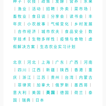
种子
｜
农技
｜
政策
｜
发酵
｜
营养
｜
水果
｜
渔业
｜
活动
｜
招聘
｜
外卖
｜
菜市场
｜
畜牧业
｜
食日谈
｜
分享会
｜
读书会
｜
丰
年庆
｜
小农故事
｜
气候变化
｜
乡村发展
｜
合作经济
｜
城市农夫
｜
食品安全
｜
数
字技术
｜
生物多样性
｜
疫情与食物
｜
虚
假解决方案
｜
生态农业实习计划
北京
｜
河北
｜
上海
｜
广东
｜
广西
｜
河南
｜
四川
｜
江西
｜
新疆
｜
陕西
｜
香港
｜
重
庆
｜
浙江
｜
江苏
｜
贵州
｜
台湾
｜
内蒙古
｜
菲律宾
｜
加拿大
｜
俄罗斯
｜
墨西哥
｜
意大利
｜
美国
｜
英国
｜
德国
｜
荷兰
｜
泰
国
｜
瑞典
｜
日本