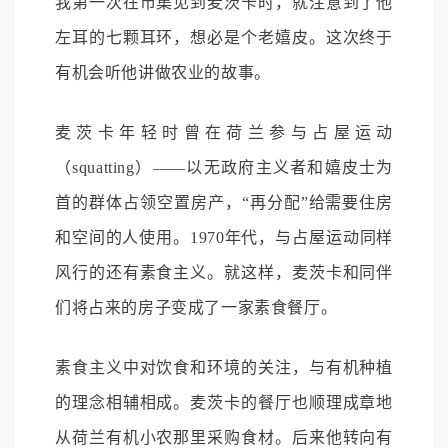
我第一次在市集见到麦茨卡时，就注意到了他
左耳的七颗耳环，想必是个老嬉皮。这次终于
有机会听他讲做农业的故事。
麦茨卡年轻时曾在荷兰参与占屋运动
（squatting）——以无政府主义者和嬉皮士为
首的群体占领空置房产，“再分配”给需要住房
和空间的人使用。1970年代，与占屋运动同样
风行的还有素食主义。就这样，麦茨卡和同伴
们将占来的房子变成了一家素食餐厅。
素食主义中对饮食和环境的关注，与有机种植
的理念相辅相成。麦茨卡的餐厅也顺理成章地
从荷兰有机小农那里采购食材。后来他转向有