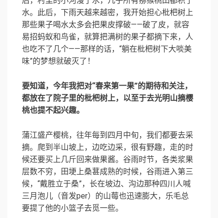
后，村里的小河漫了水，几乎所有猕猴桃田都积了
水。此后，下雨天越来越密，我开始担心枇杷树上
那些果子喝水太多会把果皮撑破——破了皮，就容
易招蚂蚁和鸟雀，就算把满树的果子都摘下来，人
也吃不了几个——那样的话，“躺在枇杷树下大啖美
味”的梦想就破灭了！
要知道，今年我把对“春来第一果”的期待和关注，
都放在了院子里的枇杷树上，以至于去光明山摘樱
桃也提不起兴趣。
蒲江盛产樱桃，往年每到四月中旬，我们都要去采
摘。爬到半山坡上，边吃边采，很有野趣，走的时
候还要买上几斤回来做果酱。谷雨时节，各类浆果
层数不穷，田埂上桑葚成熟的时候，谷雨进入第三
候，“戴胜立于桑”，长在坡边、沟边那种四川人喊
三月泡儿（音发per）的山莓也迅速膨大，乐毛总
要提了他的小篮子去觅一些。