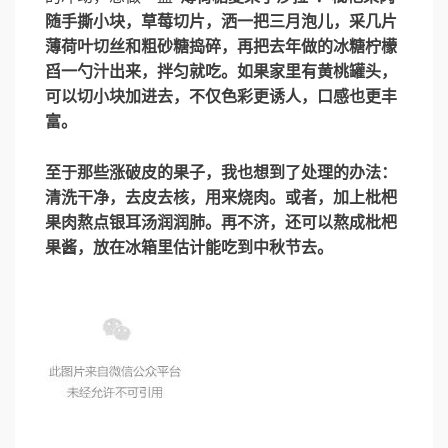
随手撕小块，草莓切片，洒一把三月泡儿，采几片
薄荷叶切丝和粗砂糖捣碎，再把去年做的冰糖柠檬
舀一勺汁出来，拌匀就吃。如果家里有黄桃罐头，
可以切小块加进去，不仅色彩更诱人，口感也更丰
富。
至于那些涨破皮的果子，我也想到了处理的办法：
清洗干净，去皮去核，用来烧肉。或者，加上枇杷
果肉熬点银耳汤润润肺。再不济，还可以熬成枇杷
果酱，放在冰箱里估计能吃到中秋节去。