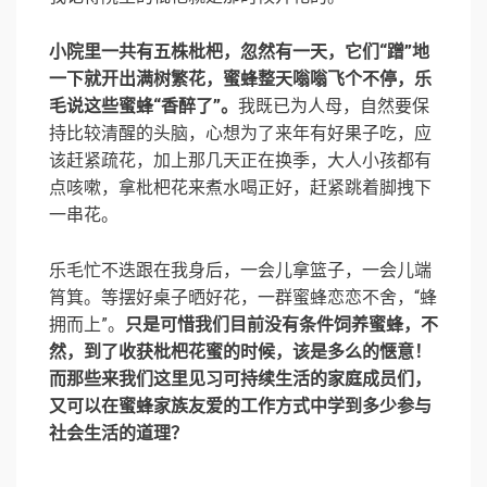
小院里一共有五株枇杷，忽然有一天，它们“蹭”地
一下就开出满树繁花，蜜蜂整天嗡嗡飞个不停，乐
毛说这些蜜蜂“香醉了”。
我既已为人母，自然要保
持比较清醒的头脑，心想为了来年有好果子吃，应
该赶紧疏花，加上那几天正在换季，大人小孩都有
点咳嗽，拿枇杷花来煮水喝正好，赶紧跳着脚拽下
一串花。
乐毛忙不迭跟在我身后，一会儿拿篮子，一会儿端
筲箕。等摆好桌子晒好花，一群蜜蜂恋恋不舍，“蜂
拥而上”。
只是可惜我们目前没有条件饲养蜜蜂，不
然，到了收获枇杷花蜜的时候，该是多么的惬意！
而那些来我们这里见习可持续生活的家庭成员们，
又可以在蜜蜂家族友爱的工作方式中学到多少参与
社会生活的道理？