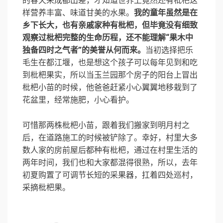
的春天来成都出差，才知道世界上竟然还有枇杷这
样营养丰富、味道甘美的水果。
我的童年虽然是在
乡下长大，也有亲戚家种有枇杷，但毕竟没有细致
观察过枇杷完整的生命历程，还不能理解“果木中
独备四时之气者”的美誉从何而来。
当初选择把乐
毛生在都江堰，也是想这个孩子可以每年见到和吃
到枇杷果实，所以当玉兰园那个房子的阳台上冒出
枇杷小苗的时候，他爸爸赶紧小心翼翼地移栽到了
花盆里，经常施肥，小心看护。
可惜那两株枇杷小苗，跟着我们搬家到明月村之
后，在道路施工的时候被铲除了。幸好，村里大多
数人家的房前屋后都种有枇杷，通过在村里生活的
两年时间，我们也和大家都混得很熟，所以，去年
初夏购置了可调节长短的采果器，扛着四处巡村，
采摘枇杷果。