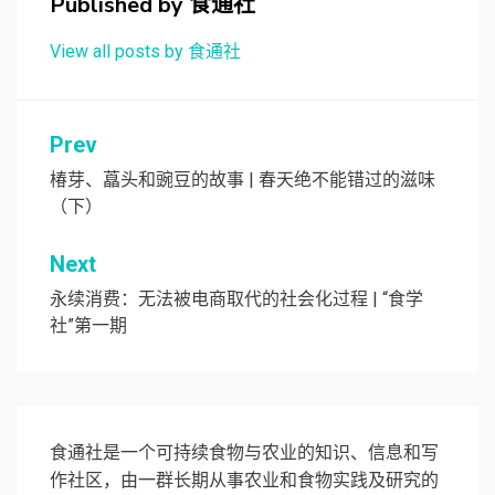
Published by
食通社
View all posts by 食通社
文
Prev
章
椿芽、藠头和豌豆的故事 | 春天绝不能错过的滋味
（下）
导
航
Next
永续消费：无法被电商取代的社会化过程 | “食学
社”第一期
食通社是一个可持续食物与农业的知识、信息和写
作社区，由一群长期从事农业和食物实践及研究的