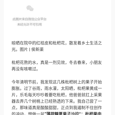
晾晒在院中的红桔皮和枇杷花，散发着乡土生活之
光。图片 | 侯新渠
枇杷花熬的水，真是一剂见效，冬去春来，小朋友
再没有咳嗽过。
今年清明节前，我发现这几株枇杷树上的果子开始
膨胀。过了谷雨，雨水灌，太阳晒，枇杷果黄成一
片，乐毛每天吵吵着要吃枇杷，他爸爸就扛上采果
器去弄几个树梢上已经熟透的下来。我自己尝了一
点，那味道真是酸酸甜甜，正点到我遏制不住创作
的冲动，想做一盆
“薄荷糖夏果子沙拉”：枇杷果肉