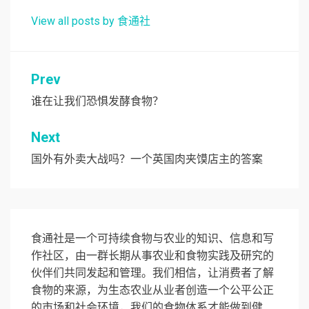
View all posts by 食通社
文
Prev
章
谁在让我们恐惧发酵食物？
导
Next
航
国外有外卖大战吗？一个英国肉夹馍店主的答案
食通社是一个可持续食物与农业的知识、信息和写
作社区，由一群长期从事农业和食物实践及研究的
伙伴们共同发起和管理。我们相信，让消费者了解
食物的来源，为生态农业从业者创造一个公平公正
的市场和社会环境，我们的食物体系才能做到健