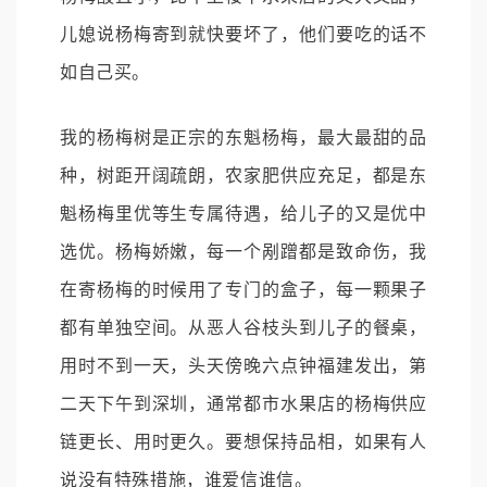
儿媳说杨梅寄到就快要坏了，他们要吃的话不
如自己买。
我的杨梅树是正宗的东魁杨梅，最大最甜的品
种，树距开阔疏朗，农家肥供应充足，都是东
魁杨梅里优等生专属待遇，给儿子的又是优中
选优。杨梅娇嫩，每一个剐蹭都是致命伤，我
在寄杨梅的时候用了专门的盒子，每一颗果子
都有单独空间。从恶人谷枝头到儿子的餐桌，
用时不到一天，头天傍晚六点钟福建发出，第
二天下午到深圳，通常都市水果店的杨梅供应
链更长、用时更久。要想保持品相，如果有人
说没有特殊措施，谁爱信谁信。