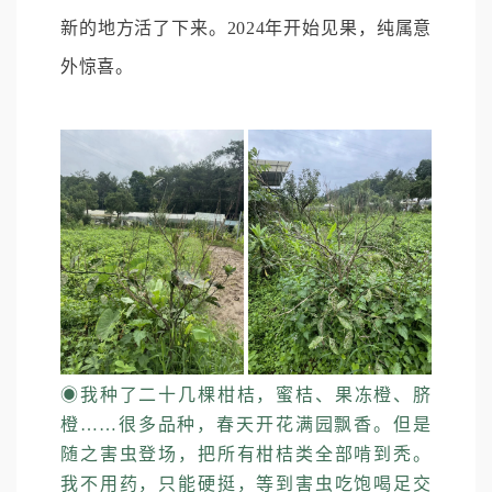
新的地方活了下来。2024年开始见果，纯属意
外惊喜。
◉
我种了二十几棵柑桔，蜜桔、果冻橙、脐
橙……很多品种，春天开花满园飘香。但是
随之害虫登场，把所有柑桔类全部啃到秃。
我不用药，只能硬挺，等到害虫吃饱喝足交