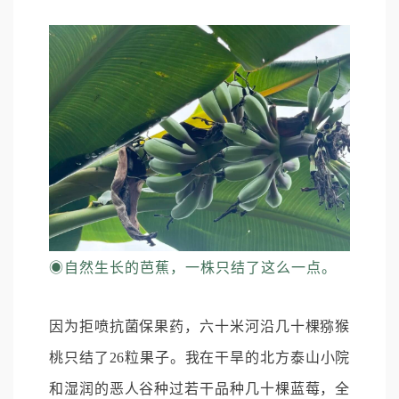
◉
自然生长的芭蕉，一株只结了这么一点。
因为拒喷抗菌保果药，六十米河沿几十棵猕猴
桃只结了26粒果子。我在干旱的北方泰山小院
和湿润的恶人谷种过若干品种几十棵蓝莓，全