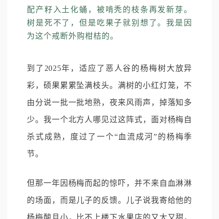
配产籽入土化蛹，被啃秃的枝条再发新芽。
树是死不了，但是吃果子就别想了。我是因
为这个戒断外购柑桔的。
到了2025年，适应了恶人谷的杨梅树大放异
彩，硕果累累坠满枝头。满树的小红灯笼，不
由分说一批一批地熟，夜来风雨声，掉落知多
少。我一个北方人哪见过这阵式，面对杨梅自
杀式成熟，度过了一个“血流成河”的杨梅季
节。
但那一年因杨梅而起的惊吓，并不来自血淋淋
的场面，而是儿子的反馈。儿子说我寄给他的
杨梅酸且小，比不上楼下水果店的又大又甜，