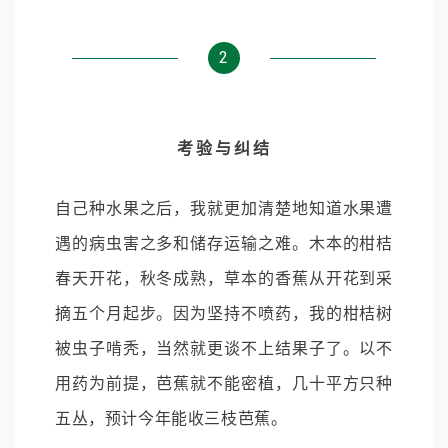
2
考验与纠结
自己种水果之后，我就更加清楚地知道水果遭
遇的病虫害之多和储存运输之难。木本的柑桔
春天开花，秋冬成熟，草本的香蕉从开花到采
摘五个月起步。因为坚持不喷药，我的柑桔树
被虫子啃秃，当然就更谈不上结果子了。以不
用药为前提，芭蕉就不能密植，几十平方只种
五丛，预计今年能收三枝芭蕉。