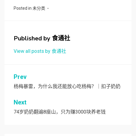
Posted in
未分类
Published by
食通社
View all posts by 食通社
文
Prev
章
杨梅暴雷，为什么我还能放心吃杨梅？｜扣子奶奶
导
Next
航
74岁奶奶翻遍8座山，只为赚3000块养老钱